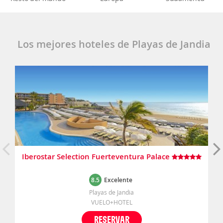
Los mejores hoteles de Playas de Jandia
Iberostar Selection Fuerteventura Palace
8.5
Excelente
Playas de Jandia
VUELO+HOTEL
RESERVAR