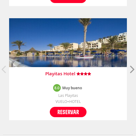
Playitas Hotel
8.0
Muy bueno
Las Playitas
VUELO+HOTEL
RESERVAR