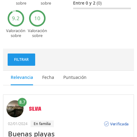
Entre 0 y 2
(0)
sobre
sobre
Entretenimiento
Recorridos
turísticos
9.2
10
Valoración
Valoración
sobre
sobre
Deportes
Gastronomía
y
aventuras
FILTRAR
Relevancia
Fecha
Puntuación
8.7
SILVIA
Opinión
Verificada
02/01/2024
En familia
Buenas playas