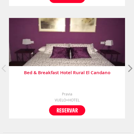
Bed & Breakfast Hotel Rural El Candano
Pravia
VUELO+HOTEL
RESERVAR