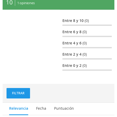
10
Octubre: fiestas de San Antonio en Sandamías.
1
opiniones
Noviembre: la Feria de la faba, el kiwi, maíz y la
miel.
Entre 8 y 10
(0)
Entre 6 y 8
(0)
Entre 4 y 6
(0)
Entre 2 y 4
(0)
Entre 0 y 2
(0)
FILTRAR
Relevancia
Fecha
Puntuación