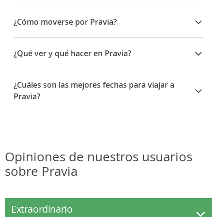
¿Cómo moverse por Pravia?
En coche, desde la AS-16 (Soto del Barco-
Cornellana), se enlaza en Soto del Barco con la N-
¿Qué ver y qué hacer en Pravia?
632 en dirección a Avilés (a 25 km) y a Galicia. En
Cornellana se enlaza con la N-634 a Grado y con la
Iglesia Prerrománica de San Juan Evangelista de
AS-227 a Somiedo, o AS-15a Leitariegos. La AS-224
Santianes: es la más antigua que se conserva en la
¿Cuáles son las mejores fechas para viajar a
va de Pravia a Somao.
arquitectura prerrománica asturiana.
Pravia?
En ferrocarril FEVE comunica Pravia diariamente
Museo del Prerrománico de Santianes.
con San Esteban, Oviedo, Luarca y Ferrol y con
El Jardín de los Aromas en el Barrio de la
Abril: las Jornadas del Salmón.
Avilés y Gijón.
Cristiandad, Agones.
Mayo: fiestas de San Isidro en Santianes.
El Rincón de las Aves.
Junio: Derrame Rock en la aldea de Agones.
Los Molinos de la Veiga (Cañedo).
Julio: fiestas del Carmen en Agones y las de Santa
Gran Mercado Semanal: todos los jueves en Pravia.
Ana en Quinzanas.
Opiniones de nuestros usuarios
Agosto: fiestas de El Xiringüelu en Pravia
sobre Pravia
celebrándose en la pradera situada en un margen
del río Nalón en el término de Peñaullán, y el
Descenso del Nalón.
Septiembre: fiestas de El Cristo y la Virgen del Valle
Extraordinario
en Pravia y San Adriano en la localidad de Corias.