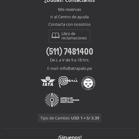
¿Dudas? Contáctanos
Mis reservas
Ir al Centro de ayuda
Contacta con nosotros
Libro de
reclamaciones
(511) 7481400
De L a V de 9 a 18 hrs.
info@atrapalo.pe
E-mail:
Tipo de Cambio:
USD 1 = S/ 3.39
¡Síguenos!