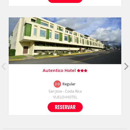
Autentico Hotel
2.0
Regular
San Jose - Costa Rica
VUELO+HOTEL
RESERVAR