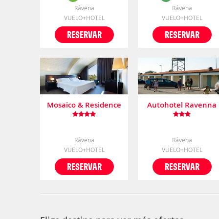
Rávena
Rávena
VUELO+HOTEL
VUELO+HOTEL
RESERVAR
RESERVAR
Mosaico & Residence
Autohotel Ravenna
Rávena
Rávena
VUELO+HOTEL
VUELO+HOTEL
RESERVAR
RESERVAR