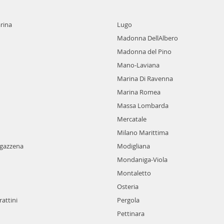
rina
Lugo
Madonna DellAlbero
Madonna del Pino
Mano-Laviana
Marina Di Ravenna
Marina Romea
Massa Lombarda
Mercatale
Milano Marittima
agazzena
Modigliana
Mondaniga-Viola
Montaletto
Osteria
attini
Pergola
Pettinara