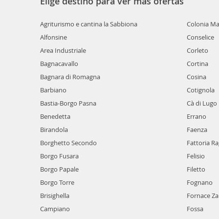
Elige destino para ver más ofertas
Agriturismo e cantina la Sabbiona
Colonia Ma
Alfonsine
Conselice
Area Industriale
Corleto
Bagnacavallo
Cortina
Bagnara di Romagna
Cosina
Barbiano
Cotignola
Bastia-Borgo Pasna
Cà di Lugo
Benedetta
Errano
Birandola
Faenza
Borghetto Secondo
Fattoria R
Borgo Fusara
Felisio
Borgo Papale
Filetto
Borgo Torre
Fognano
Brisighella
Fornace Zar
Campiano
Fossa