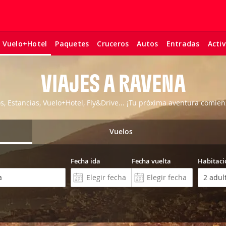
Paquetes
Cruceros
Autos
Entradas
Acti
Vuelo+Hotel
VIAJES A RAVENA
os, Estancias, Vuelo+Hotel, Fly&Drive... ¡Tu próxima aventura comien
Vuelos
Fecha ida
Fecha vuelta
Habitaci