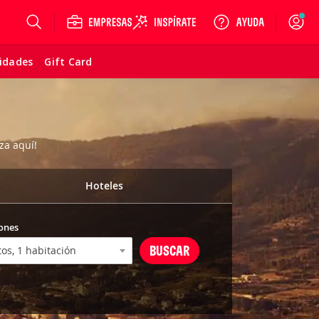
Login
vidades
Gift Card
za aquí!
Hoteles
ones