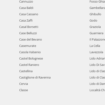
Cannuzzo
Fosso Ghia
Casa Baldi
Gambellar
Casa Cassano
Ghibullo
Casa Zaffi
Godo
Casal Borsetti
Graziola
Case Belluzzi
Guarniera
Case del Bevano
Il Palazzon
Casemurate
La Cella
Casola Valsenio
Lavezzola
Castel Bolognese
Lido Adria
Castel Raniero
Lido Di Sav
Castellina
Lido di Cla
Castiglione di Ravenna
Lido di Cla
Cervia
Lido di Da
Classe
Località Ch