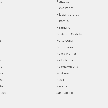
ia
Piazzetta
a
Pieve Ponte
Pila SantAndrea
Pinarella
Pisignano
Ponte del Castello
e
Porto Corsini
Porto Fuori
Punta Marina
no
Riolo Terme
io
Romea Vecchia
sse
Rontana
sse
Russi
nte
Rávena
iusa
San Bartolo