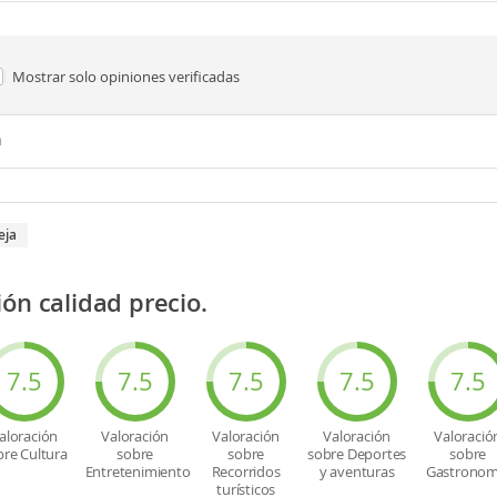
Mostrar solo
opiniones verificadas
n
eja
ón calidad precio.
7.5
7.5
7.5
7.5
7.5
aloración
Valoración
Valoración
Valoración
Valoració
bre Cultura
sobre
sobre
sobre Deportes
sobre
Entretenimiento
Recorridos
y aventuras
Gastronom
turísticos