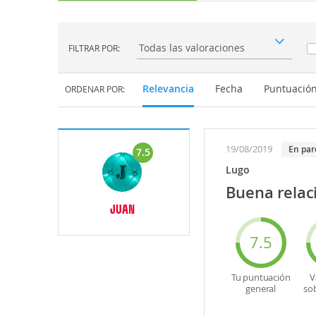
FILTRAR POR:
Filtrar por:
Relevancia
Fecha
Puntuació
ORDENAR POR:
19/08/2019
En par
7.5
Lugo
Buena relaci
JUAN
7.5
Tu puntuación
V
general
so