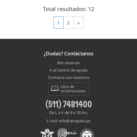
Total resultados:
12
1
2
»
¿Dudas? Contáctanos
Mis reservas
Ir al Centro de ayuda
Contacta con nosotros
Libro de
reclamaciones
(511) 7481400
De L a V de 9 a 18 hrs.
info@atrapalo.pe
E-mail: