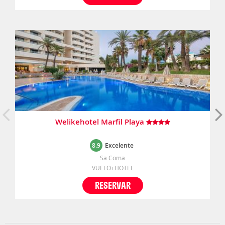
Welikehotel Marfil Playa
8.9
Excelente
Sa Coma
VUELO+HOTEL
RESERVAR