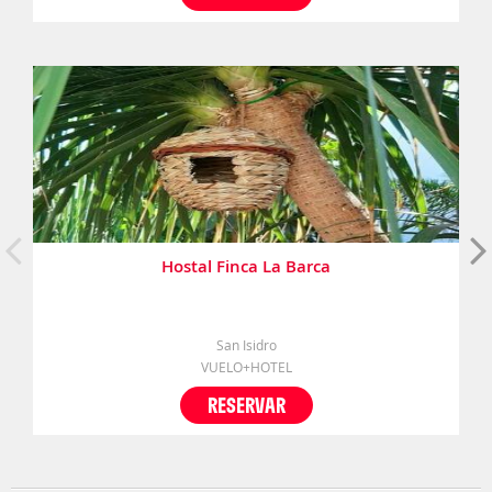
Hostal Finca La Barca
San Isidro
VUELO+HOTEL
RESERVAR