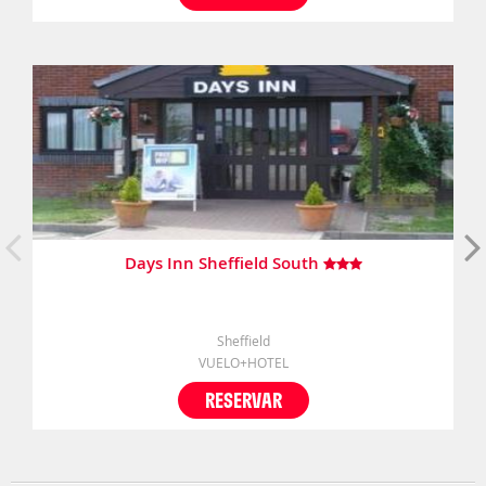
Days Inn Sheffield South
Sheffield
VUELO+HOTEL
RESERVAR