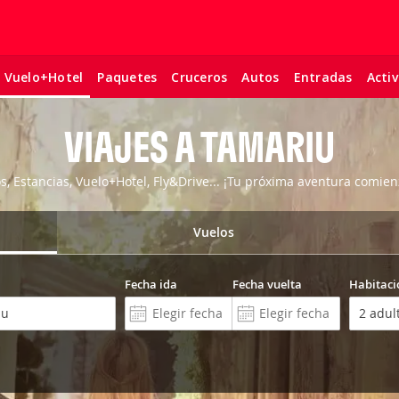
Paquetes
Cruceros
Autos
Entradas
Acti
Vuelo+Hotel
VIAJES A TAMARIU
os, Estancias, Vuelo+Hotel, Fly&Drive... ¡Tu próxima aventura comien
Vuelos
Fecha ida
Fecha vuelta
Habitaci