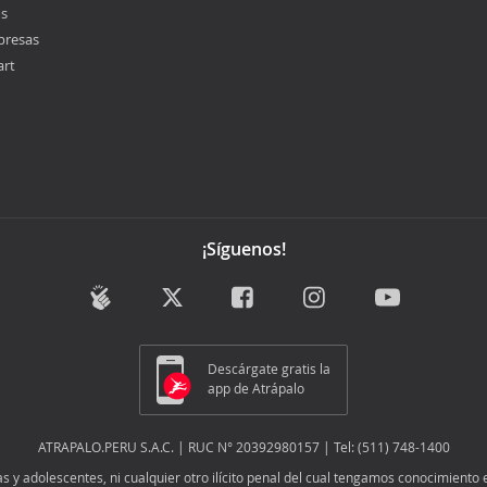
os
presas
art
¡Síguenos!
Descárgate gratis la
app de Atrápalo
ATRAPALO.PERU S.A.C. | RUC N° 20392980157 | Tel: (511) 748-1400
y adolescentes, ni cualquier otro ilícito penal del cual tengamos conocimiento e