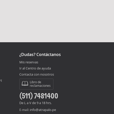
¿Dudas? Contáctanos
Mis reservas
Ir al Centro de ayuda
Contacta con nosotros
rt
Libro de
reclamaciones
(511) 7481400
De L a V de 9 a 18 hrs.
info@atrapalo.pe
E-mail: