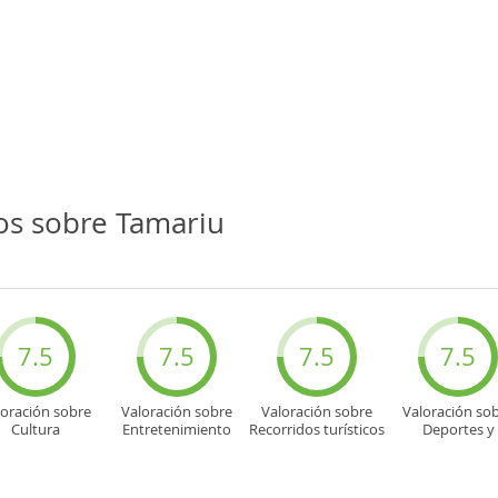
os sobre Tamariu
7.5
7.5
7.5
7.5
loración sobre
Valoración sobre
Valoración sobre
Valoración so
Cultura
Entretenimiento
Recorridos turísticos
Deportes y
aventuras