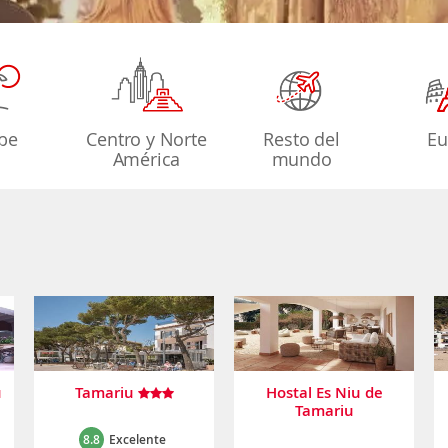
ibe
Centro y Norte
Resto del
Eu
América
mundo
u
Tamariu
Hostal Es Niu de
Tamariu
8.8
Excelente