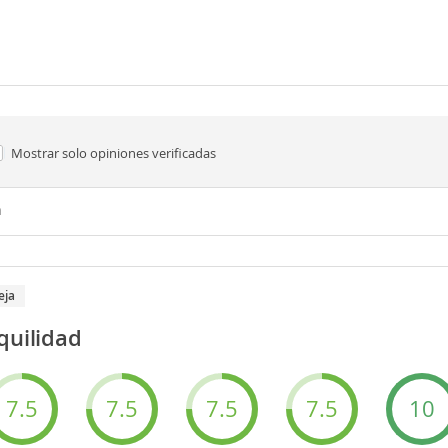
Mostrar solo
opiniones verificadas
n
eja
quilidad
7.5
7.5
7.5
7.5
10