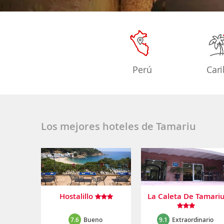
Perú
Car
Los mejores hoteles de Tamariu
Hostalillo
La Caleta De Tamari
7.6
Bueno
9.1
Extraordinario