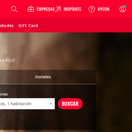
Login
vidades
Gift Card
za aquí!
Hoteles
ones