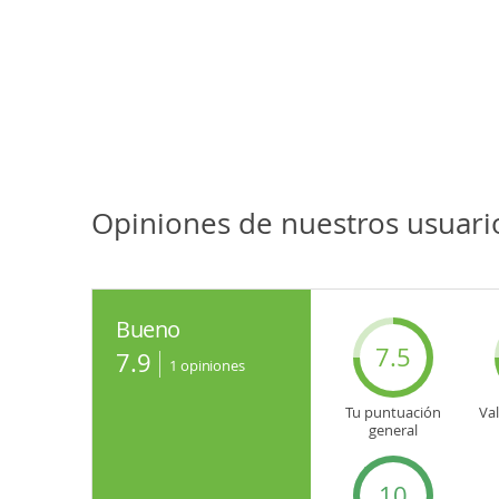
Opiniones de nuestros usuari
Bueno
7.5
7.9
1
opiniones
Tu puntuación
Va
general
10