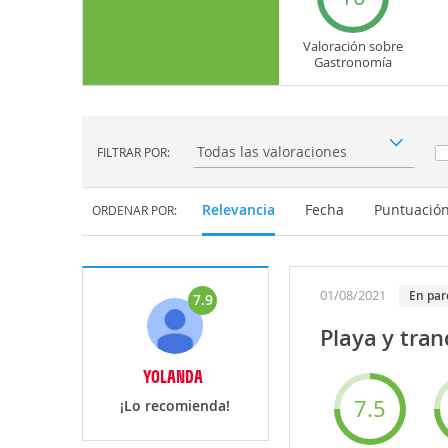
Valoración sobre
Gastronomía
FILTRAR POR:
Filtrar por:
Relevancia
Fecha
Puntuació
ORDENAR POR:
01/08/2021
En par
7.9
Playa y tran
YOLANDA
7.5
¡Lo recomienda!