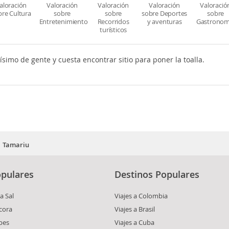
aloración
Valoración
Valoración
Valoración
Valoració
bre Cultura
sobre
sobre
sobre Deportes
sobre
Entretenimiento
Recorridos
y aventuras
Gastronom
turísticos
ísimo de gente y cuesta encontrar sitio para poner la toalla.
Tamariu
pulares
Destinos Populares
a Sal
Viajes a Colombia
cora
Viajes a Brasil
bes
Viajes a Cuba