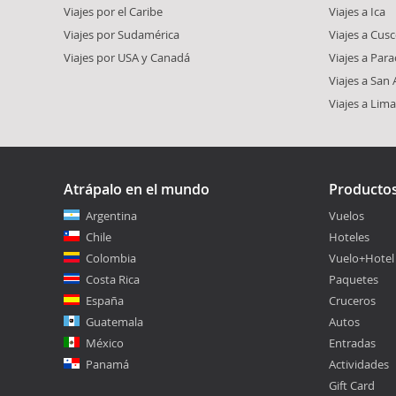
Viajes por el Caribe
Viajes a Ica
Viajes por Sudamérica
Viajes a Cus
Viajes por USA y Canadá
Viajes a Para
Viajes a San
Viajes a Lima
Atrápalo en el mundo
Producto
Argentina
Vuelos
Chile
Hoteles
Colombia
Vuelo+Hotel
Costa Rica
Paquetes
España
Cruceros
Guatemala
Autos
México
Entradas
Panamá
Actividades
Gift Card