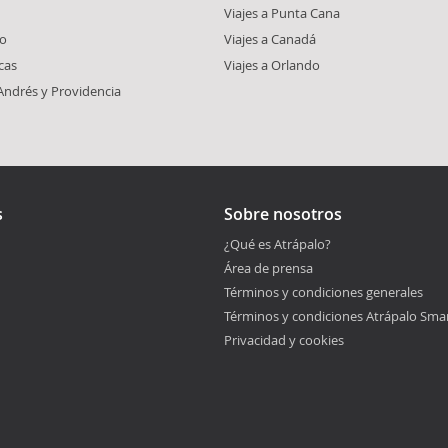
Viajes a Punta Cana
co
Viajes a Canadá
cas
Viajes a Orlando
 Andrés y Providencia
s
Sobre nosotros
¿Qué es Atrápalo?
Área de prensa
Términos y condiciones generales
Términos y condiciones Atrápalo Sma
Privacidad y cookies