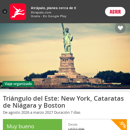
Paquetes
Atrápalo, planes cerca de ti
×
ABRIR
Login
Atrapalo.com
Gratis - En Google Play
Viaje organizado
Triángulo del Este: New York, Cataratas
de Niágara y Boston
De agosto 2026
a marzo 2027
Duración 7 días
-9%
Desde
Muy bueno
USD
2,996