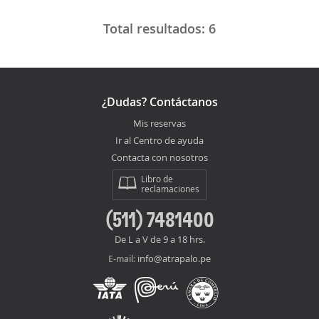
Total resultados:
6
¿Dudas? Contáctanos
Mis reservas
Ir al Centro de ayuda
Contacta con nosotros
Libro de
reclamaciones
(511) 7481400
De L a V de 9 a 18 hrs.
info@atrapalo.pe
E-mail: