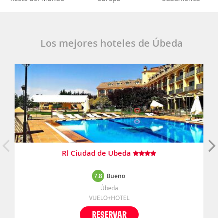
Los mejores hoteles de Úbeda
Rl Ciudad de Ubeda
7.8
Bueno
Úbeda
VUELO+HOTEL
RESERVAR