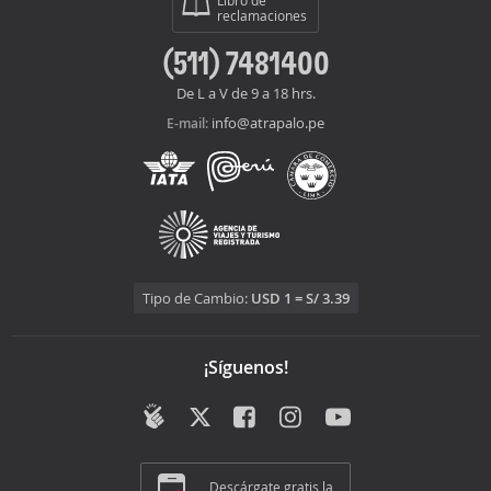
Libro de
reclamaciones
(511) 7481400
De L a V de 9 a 18 hrs.
info@atrapalo.pe
E-mail:
Tipo de Cambio:
USD 1 = S/ 3.39
¡Síguenos!
Descárgate gratis la