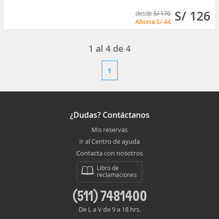
S/ 126
desde
S/ 170
Ahorra
S/ 44
1
al
4
de
4
1
¿Dudas? Contáctanos
Mis reservas
Ir al Centro de ayuda
Contacta con nosotros
Libro de
reclamaciones
(511) 7481400
De L a V de 9 a 18 hrs.