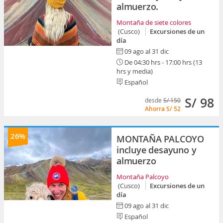
almuerzo.
Montaña de siete colores
(Cusco)
Excursiones de un
día
09 ago al 31 dic
De 04:30 hrs - 17:00 hrs (13
hrs y media)
Español
S/ 98
desde
S/ 150
Ahorra
S/ 52
26%
MONTAÑA PALCOYO
incluye desayuno y
almuerzo
Montaña Palcoyo
(Cusco)
Excursiones de un
día
09 ago al 31 dic
Español