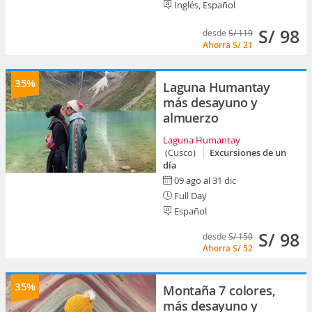
Inglés, Español
S/ 98
desde
S/ 119
Ahorra
S/ 21
35%
Laguna Humantay
más desayuno y
almuerzo
Laguna Humantay
(Cusco)
Excursiones de un
día
09 ago al 31 dic
Full Day
Español
S/ 98
desde
S/ 150
Ahorra
S/ 52
35%
Montaña 7 colores,
más desayuno y