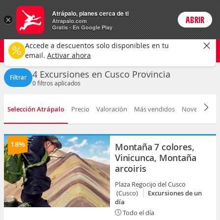
Actividades
Atrápalo, planes cerca de ti
×
ABRIR
Login
Atrapalo.com
Gratis - En Google Play
Cusco
CAMBIAR
Accede a descuentos solo disponibles en tu
Excursiones
Selecciona una fecha
email.
Activar ahora
4 Excursiones en Cusco Provincia
Filtrar
0
filtros aplicados
Selección Atrápalo
Precio
Valoración
Más vendidos
Novedad
D
18%
Montaña 7 colores,
Vinicunca, Montaña
arcoiris
Plaza Regocijo del Cusco
(Cusco)
Excursiones de un
día
Todo el día