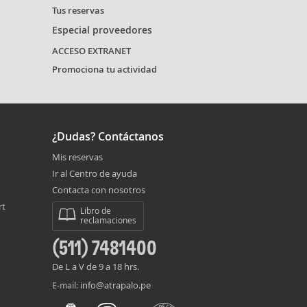
Tus reservas
Especial proveedores
ACCESO EXTRANET
Promociona tu actividad
¿Dudas? Contáctanos
Mis reservas
Ir al Centro de ayuda
Contacta con nosotros
rt
Libro de
reclamaciones
(511) 7481400
De L a V de 9 a 18 hrs.
info@atrapalo.pe
E-mail: