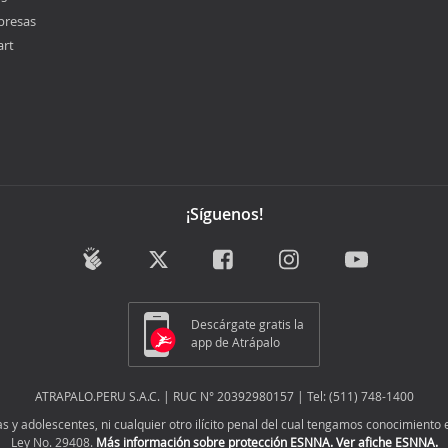
presas
art
¡Síguenos!
Descárgate gratis la
app de Atrápalo
ATRAPALO.PERU S.A.C. | RUC N° 20392980157 | Tel: (511) 748-1400
y adolescentes, ni cualquier otro ilícito penal del cual tengamos conocimiento e
Ley No. 29408.
Más información sobre protección ESNNA.
Ver afiche ESNNA.