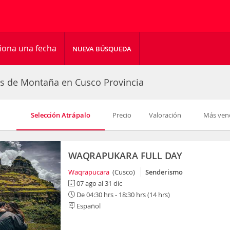
iona una fecha
NUEVA BÚSQUEDA
es de Montaña en Cusco Provincia
Selección Atrápalo
Precio
Valoración
Más ven
WAQRAPUKARA FULL DAY
Waqrapucara
(Cusco)
Senderismo
07 ago al 31 dic
De 04:30 hrs - 18:30 hrs (14 hrs)
Español