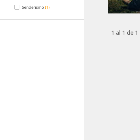
Senderismo
(1)
1
al
1
de
1