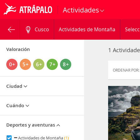
Actividades
Cusco
Actividades de Montaña
Selecc
Valoración
1 Actividad
0+
5+
6+
7+
8+
ORDENAR POR:
Ciudad
Cuándo
Deportes y aventuras
Actividades de Montaña
(1)