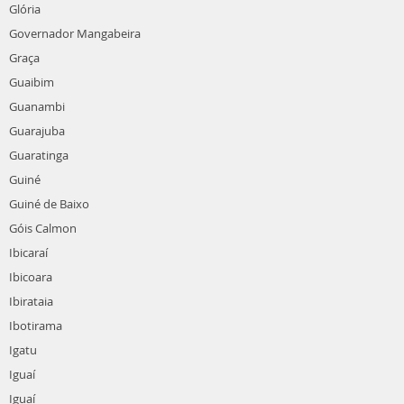
Glória
Governador Mangabeira
Graça
Guaibim
Guanambi
Guarajuba
Guaratinga
Guiné
Guiné de Baixo
Góis Calmon
Ibicaraí
Ibicoara
Ibirataia
Ibotirama
Igatu
Iguaí
Iguaí