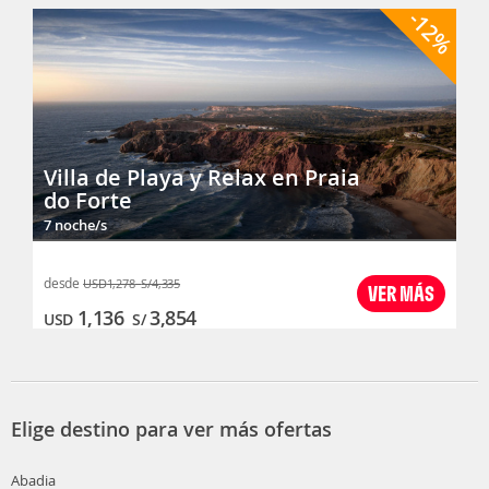
-12%
Villa de Playa y Relax en Praia
do Forte
7 noche/s
desde
USD
1,278
S/
4,335
VER MÁS
1,136
3,854
USD
S/
Elige destino para ver más ofertas
Abadia