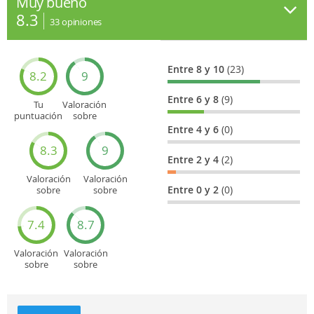
Muy bueno
8.3
33
opiniones
Entre 8 y 10
(23)
8.2
9
Entre 6 y 8
(9)
Tu
Valoración
puntuación
sobre
general
Cultura
Entre 4 y 6
(0)
8.3
9
Entre 2 y 4
(2)
Valoración
Valoración
Entre 0 y 2
(0)
sobre
sobre
Entretenimiento
Recorridos
turísticos
7.4
8.7
Valoración
Valoración
sobre
sobre
Deportes
Gastronomía
y
aventuras