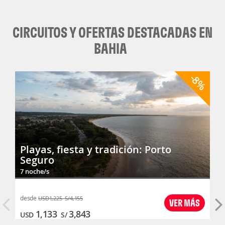
CIRCUITOS Y OFERTAS DESTACADAS EN
BAHIA
-8%
Playas, fiesta y tradición: Porto
Seguro
7 noche/s
desde
USD
1,225
S/
4,155
VER MÁS
1,133
3,843
USD
S/