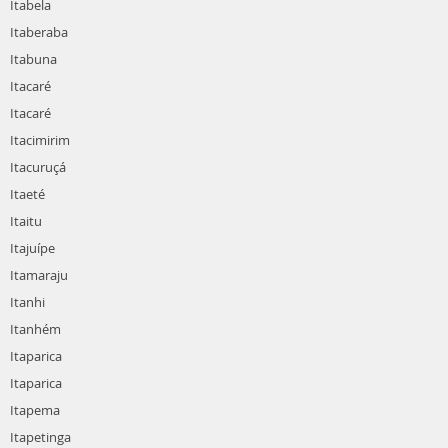
Itabela
Itaberaba
Itabuna
Itacaré
Itacaré
Itacimirim
Itacuruçá
Itaeté
Itaitu
Itajuípe
Itamaraju
Itanhi
Itanhém
Itaparica
Itaparica
Itapema
Itapetinga