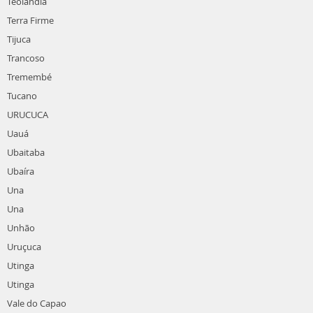
Teolândia
Terra Firme
Tijuca
Trancoso
Tremembé
Tucano
URUCUCA
Uauá
Ubaitaba
Ubaíra
Una
Una
Unhão
Uruçuca
Utinga
Utinga
Vale do Capao