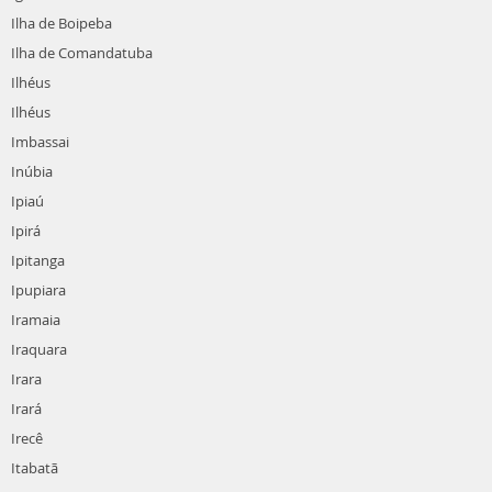
Ilha de Boipeba
Ilha de Comandatuba
Ilhéus
Ilhéus
Imbassai
Inúbia
Ipiaú
Ipirá
Ipitanga
Ipupiara
Iramaia
Iraquara
Irara
Irará
Irecê
Itabatã