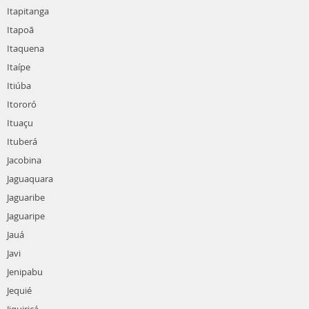
Itapitanga
Itapoã
Itaquena
Itaípe
Itiúba
Itororó
Ituaçu
Ituberá
Jacobina
Jaguaquara
Jaguaribe
Jaguaripe
Jauá
Javi
Jenipabu
Jequié