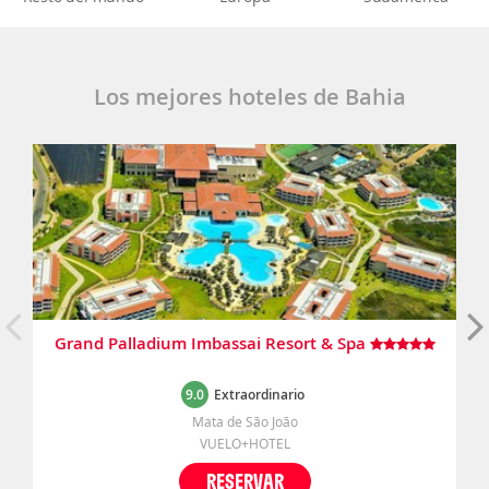
Los mejores hoteles de Bahia
Grand Palladium Imbassai Resort & Spa
9.0
Extraordinario
Mata de São João
VUELO+HOTEL
RESERVAR