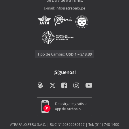
De L a V de 9 a 18 hrs.
info@atrapalo.pe
E-mail:
Tipo de Cambio:
USD 1 = S/ 3.39
¡Síguenos!
Descárgate gratis la
app de Atrápalo
ATRAPALO.PERU S.A.C. | RUC N° 20392980157 | Tel: (511) 748-1400