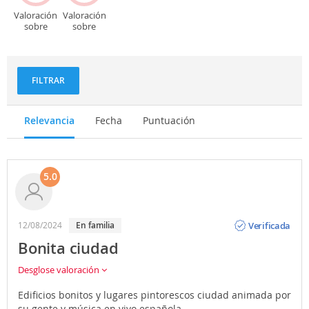
Valoración
Valoración
sobre
sobre
Deportes
Gastronomía
y
aventuras
FILTRAR
Relevancia
Fecha
Puntuación
5.0
Opinión
Verificada
12/08/2024
En familia
Bonita ciudad
Desglose valoración
Edificios bonitos y lugares pintorescos ciudad animada por
su gente y música en vivo española