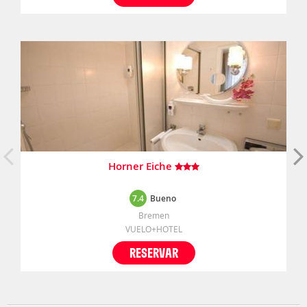
Horner Eiche
7.4
Bueno
Bremen
VUELO+HOTEL
RESERVAR