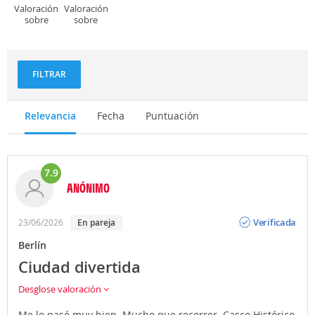
Valoración
Valoración
sobre
sobre
Deportes
Gastronomía
y
aventuras
FILTRAR
Relevancia
Fecha
Puntuación
7.9
ANÓNIMO
Opinión
Verificada
23/06/2026
En pareja
Berlín
Ciudad divertida
Desglose valoración
Me lo pasé muy bien. Mucho que recorrer. Casco Histórico