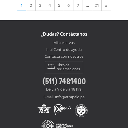
1
2
3
4
5
6
7
...
21
»
¿Dudas? Contáctanos
Mis reservas
Ir al Centro de ayuda
Contacta con nosotros
Libro de
reclamaciones
(511) 7481400
De L a V de 9 a 18 hrs.
info@atrapalo.pe
E-mail: