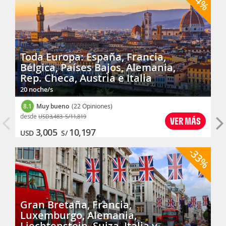
-14%
Toda Europa: España, Francia,
Bélgica, Países Bajos, Alemania,
Rep. Checa, Austria e Italia
20 noche/s
8.1
Muy bueno
(22 Opiniones)
desde
USD
3,483
S/
11,819
VER MÁS
3,005
10,197
USD
S/
-33%
Gran Bretaña, Francia,
Luxemburgo, Alemania,
Liechtenstein, Suiza, Italia y