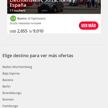
España
17 noche/s
7.9
Bueno
(9 Opiniones)
desde
USD
3,922
S/
13,309
VER MÁS
2,655
9,010
USD
S/
Elige destino para ver más ofertas
Baden-Württemberg
Baja Sajonia
Baviera
Berlin
Brandeburgo
Bremen
Hamburgo