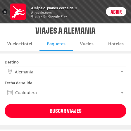
Vuelo+Hotel
Atrápalo, planes cerca de ti
×
ABRIR
Login
Atrapalo.com
Gratis - En Google Play
VIAJES A ALEMANIA
Vuelo+Hotel
Paquetes
Vuelos
Hoteles
Destino
Alemania
Fecha de salida
Cualquiera
BUSCAR VIAJES