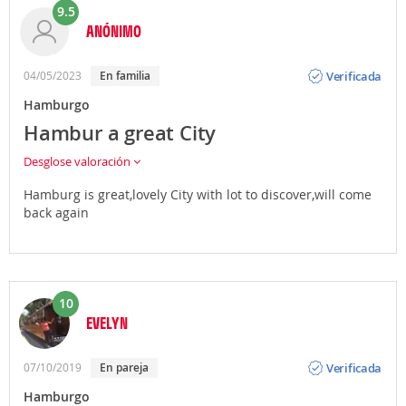
9.5
ANÓNIMO
Opinión
Verificada
04/05/2023
En familia
Hamburgo
Hambur a great City
Desglose valoración
Hamburg is great,lovely City with lot to discover,will come
back again
10
EVELYN
Opinión
Verificada
07/10/2019
En pareja
Hamburgo