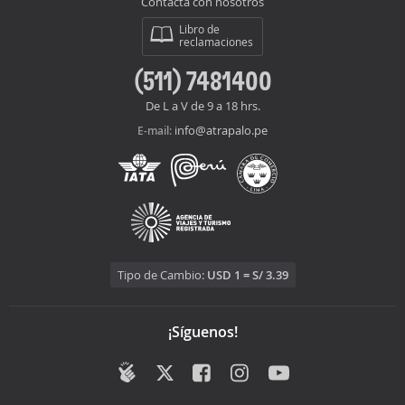
Contacta con nosotros
Libro de
reclamaciones
(511) 7481400
De L a V de 9 a 18 hrs.
info@atrapalo.pe
E-mail:
Tipo de Cambio:
USD 1 = S/ 3.39
¡Síguenos!