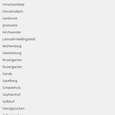
Hinschenfelde
Honartsdeich
Iserbrook
Jenerseite
Kirchwerder
Lemsahl-Mellingstedt
Mühlenberg
Nettelnburg
Rosengarten
Rosengarten
Sande
Saselberg
Scheideholz
Sophienhof
Sülldorf
Vierzigstücken