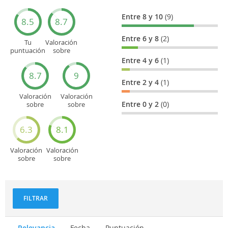
Entre 8 y 10
(9)
8.5
8.7
Entre 6 y 8
(2)
Tu
Valoración
puntuación
sobre
general
Cultura
Entre 4 y 6
(1)
8.7
9
Entre 2 y 4
(1)
Valoración
Valoración
Entre 0 y 2
(0)
sobre
sobre
Entretenimiento
Recorridos
turísticos
6.3
8.1
Valoración
Valoración
sobre
sobre
Deportes
Gastronomía
y
aventuras
FILTRAR
Relevancia
Fecha
Puntuación