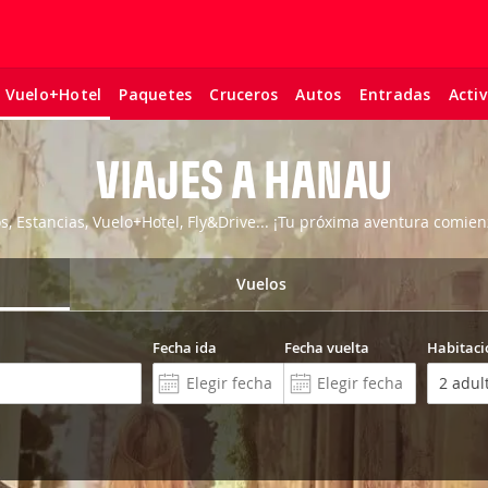
Paquetes
Cruceros
Autos
Entradas
Acti
Vuelo+Hotel
VIAJES A HANAU
os, Estancias, Vuelo+Hotel, Fly&Drive... ¡Tu próxima aventura comien
Vuelos
Fecha ida
Fecha vuelta
Habitaci