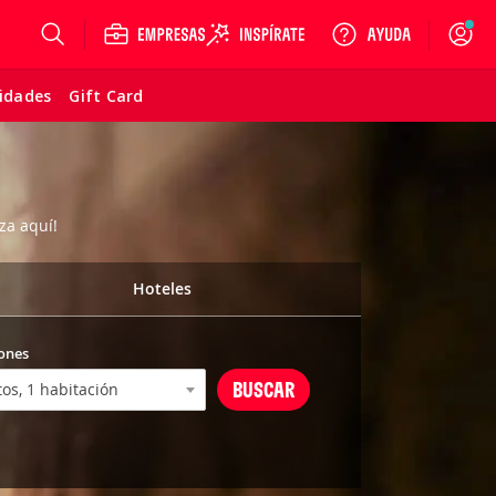
Login
vidades
Gift Card
za aquí!
Hoteles
ones