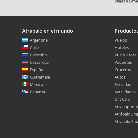
Viajes a Lima
Atrápalo en el mundo
Producto
Argentina
Vuelos
Chile
Hoteles
Colombia
Vuelo+Hotel
Costa Rica
Paquetes
España
Cruceros
Guatemala
Autos
México
Entradas
Panamá
Actividades
Gift Card
Atrapapunt
Atrápalo Em
Atrápalo Sm