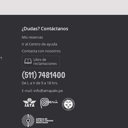
¿Dudas? Contáctanos
Mis reservas
Ir al Centro de ayuda
Contacta con nosotros
rt
Libro de
reclamaciones
(511) 7481400
De L a V de 9 a 18 hrs.
info@atrapalo.pe
E-mail: