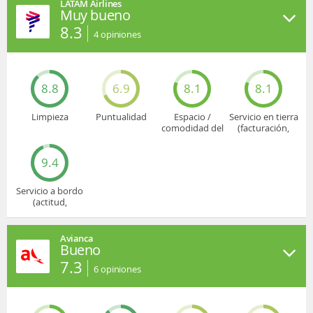
LATAM Airlines
Muy bueno
8.3
4
opiniones
8.8
6.9
8.1
8.1
Limpieza
Puntualidad
Espacio /
Servicio en tierra
comodidad del
(facturación,
asiento
embarque...)
9.4
Servicio a bordo
(actitud,
cuidado...)
Avianca
Bueno
7.3
6
opiniones