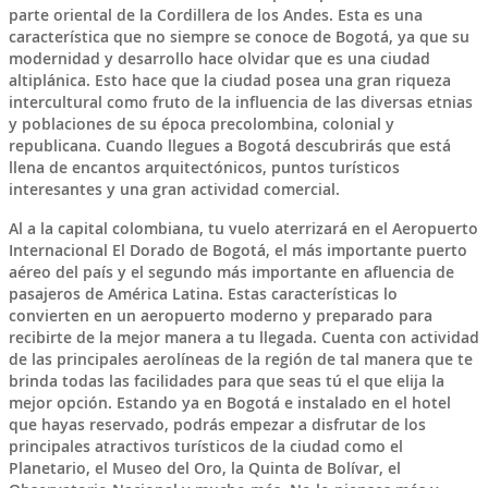
parte oriental de la
Cordillera de los Andes
. Esta es una
característica que no siempre se conoce de
Bogotá
, ya que su
modernidad y desarrollo hace olvidar que es una ciudad
altiplánica. Esto hace que la ciudad posea una
gran riqueza
intercultural
como fruto de la influencia de las diversas etnias
y poblaciones de su época precolombina, colonial y
republicana. Cuando llegues a
Bogotá
descubrirás que está
llena de encantos arquitectónicos, puntos turísticos
interesantes y una
gran actividad comercial
.
Al a la capital colombiana, tu vuelo aterrizará en el
Aeropuerto
Internacional El Dorado de Bogotá
, el más importante puerto
aéreo del país y el segundo más importante en afluencia de
pasajeros de América Latina. Estas características lo
convierten en un
aeropuerto moderno
y preparado para
recibirte de la mejor manera a tu llegada. Cuenta con actividad
de las principales aerolíneas de la región de tal manera que te
brinda todas las facilidades para que seas tú el que elija la
mejor opción. Estando ya en
Bogotá
e instalado en el hotel
que hayas reservado, podrás empezar a disfrutar de los
principales atractivos turísticos de la ciudad como el
Planetario, el
Museo del Oro
, la
Quinta de Bolívar
, el