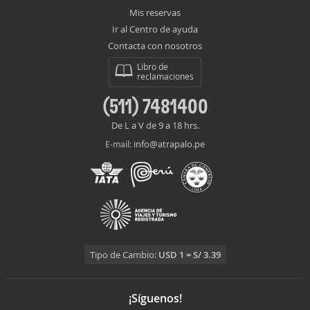
Mis reservas
Ir al Centro de ayuda
Contacta con nosotros
Libro de
reclamaciones
(511) 7481400
De L a V de 9 a 18 hrs.
info@atrapalo.pe
E-mail:
Tipo de Cambio:
USD 1 = S/ 3.39
¡Síguenos!