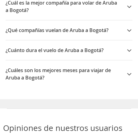
¿Cuál es la mejor compañía para volar de Aruba
a Bogotá?
Las mejores compañías para viajar entre Aruba y
Bogotá son: LATAM Airlines, Avianca
¿Qué compañías vuelan de Aruba a Bogotá?
Las compañías que vuelan de Aruba a Bogotá son:
Avianca, LATAM Airlines, Copa Airlines, Wingo,
¿Cuánto dura el vuelo de Aruba a Bogotá?
American Airlines
La duración media para viajar entre Aruba y Bogotá es
04:37
¿Cuáles son los mejores meses para viajar de
Aruba a Bogotá?
Los mejores meses para viajar de Aruba a Bogotá son
Febrero, Agosto, Marzo
Opiniones de nuestros usuarios