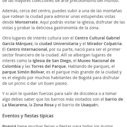
de las mayores colecciones de arte precolombino del mundo.
Además, cerca del centro, puedes subir a una de las montañas
que rodean la ciudad para admirar unas estupendas vistas
desde
Monserrate
. Aquí podrás visitar la iglesia, disfrutar de las
vistas y probar la deliciosa gastronomía de la zona.
Otro lugares de interés cultura son el
Centro Cultural Gabriel
García Márquez
, la
ciudad Universitaria
y el
Mirador Colpatria
.
El
Centro Internacional
, por su parte, nació para ser el primer
sector financiero de la ciudad. Allí se albergan lugares de
interés como la
Iglesia de San Diego
, el
Museo Nacional de
Colombia
y las
Torres del Parque
. Hablando de parques, el
parque Simón Bolívar
, es el parque más grande de la ciudad y
es el elegido por muchos habitantes de Bogotá para disfrutar
de un picnic o dar un buen paseo.
Y si aún te quedan fuerzas para salir de discoteca o a tomar
algo debes saber que los barrios más visitados son el
barrio de
La Macarena
, la
Zona Rosa
y el barrio de
Usaqué
n.
Eventos y fiestas típicas
Bogotá
tiene muchas ferias y fiestas para todos los gustos