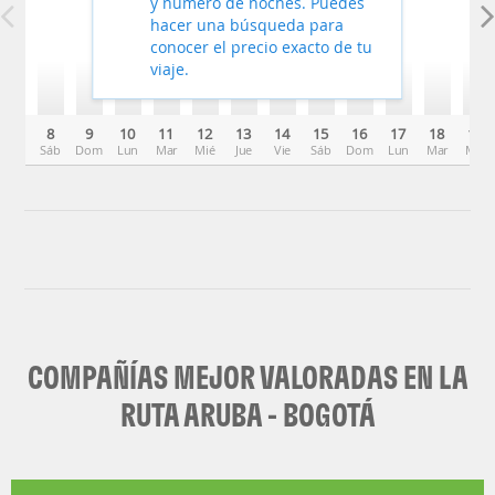
y número de noches. Puedes
hacer una búsqueda para
conocer el precio exacto de tu
viaje.
8
9
10
11
12
13
14
15
16
17
18
19
Sáb
Dom
Lun
Mar
Mié
Jue
Vie
Sáb
Dom
Lun
Mar
Mié
COMPAÑÍAS MEJOR VALORADAS EN LA
RUTA ARUBA - BOGOTÁ