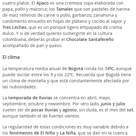
cuatro platos. El
Ajiaco
es una cremosa sopa elaborada con
papa, pollo y mazorca; los
Tamales
que son pasteles de harina
de maíz rellenos de carne o pollo, garbanzo, zanahoria y
condimento envuelto en hojas de plátano y cocido al vapor y
Tres Leches
, que es un ponqué ligero empapado de crema
dulce. Y si de verdad quieres sumergirte en la cultura
colombiana, deberás probar el
Chocolate Santafereño
acompañado de pan y queso.
El clima
La temperatura media anual de
Bogotá
ronda los
14ºC
, aunque
puede oscilar entre los 9 y los 22ºC. Recuerda que Bogotá tiene
un clima de montaña y que está constantemente afectada por
las nubosidades.
La
temporada de lluvias
se concentra en abril, mayo,
septiembre, octubre y noviembre. Por otro lado,
junio y julio
suelen ser de
pocas lluvias
y
agosto
, sin duda, es el mes del
sol
,
aunque también el de fuertes vientos.
La regularidad de estas condiciones es muy variable debido a
los
fenómenos de El Niño
y
La Niña
, que se dan en la cuenca