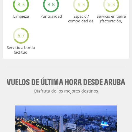
8.3
8.8
6.3
6.3
Limpieza
Puntualidad
Espacio /
Servicio en tierra
comodidad del
(facturación,
asiento
embarque...)
6.7
Servicio a bordo
(actitud,
cuidado...)
VUELOS DE ÚLTIMA HORA DESDE ARUBA
Disfruta de los mejores destinos