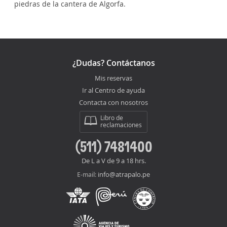
piedras de la cantera de Algorfa.
¿Dudas? Contáctanos
Mis reservas
Ir al Centro de ayuda
Contacta con nosotros
Libro de
reclamaciones
(511) 7481400
De L a V de 9 a 18 hrs.
info@atrapalo.pe
E-mail: