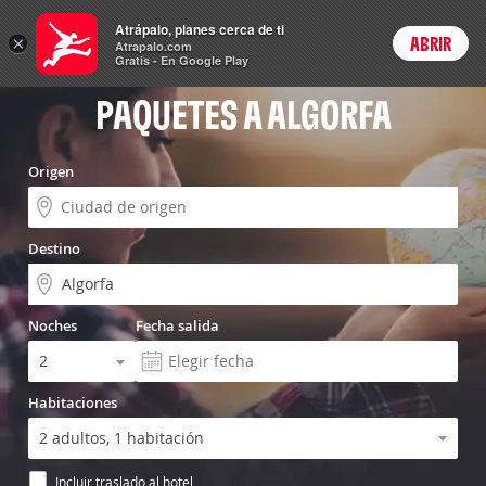
Vuelo+Hotel
Atrápalo, planes cerca de ti
×
ABRIR
Login
Atrapalo.com
Gratis - En Google Play
PAQUETES A ALGORFA
Origen
Destino
Noches
Fecha salida
Habitaciones
Incluir traslado al hotel