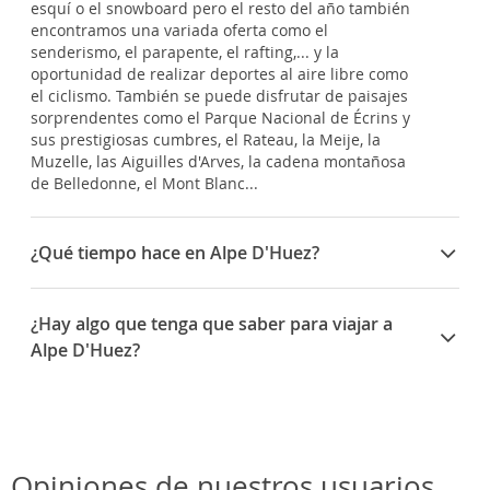
esquí o el snowboard pero el resto del año también
encontramos una variada oferta como el
senderismo, el parapente, el rafting,... y la
oportunidad de realizar deportes al aire libre como
el ciclismo. También se puede disfrutar de paisajes
sorprendentes como el Parque Nacional de Écrins y
sus prestigiosas cumbres, el Rateau, la Meije, la
Muzelle, las Aiguilles d'Arves, la cadena montañosa
de Belledonne, el Mont Blanc...
¿Qué tiempo hace en Alpe D'Huez?
Gracias a sus peculiares condiciones de
emplazamiento, es una de las estaciones con
¿Hay algo que tenga que saber para viajar a
menos frío y más sol de los Alpes.
Alpe D'Huez?
Alpe d'Huez debe gran parte de su fama a su
relación con la carrera ciclista del Tour de Francia,
una de los más famosos finales de etapa.
Opiniones de nuestros usuarios