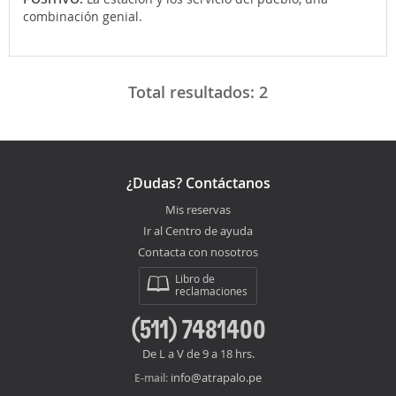
combinación genial.
Total resultados:
2
¿Dudas? Contáctanos
Mis reservas
Ir al Centro de ayuda
Contacta con nosotros
Libro de
reclamaciones
(511) 7481400
De L a V de 9 a 18 hrs.
info@atrapalo.pe
E-mail: