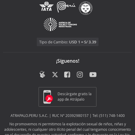
Tipo de Cambio:
USD 1 = S/ 3.39
¡Síguenos!
Descárgate gratis la
app de Atrápalo
ATRAPALO.PERU S.A.C. | RUC N° 20392980157 | Tel: (511) 748-1400
No promovemos ni permitimos la explotación sexual de niños, niñas y
adolescentes, ni cualquier otro ilícito penal del cual tengamos conocimiento
en el desarrollo de nuestra actividad, conforme a lo dispuesto en la Ley No.