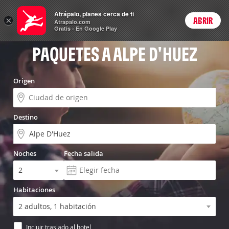
Vuelo+Hotel
Atrápalo, planes cerca de ti
×
ABRIR
Login
Atrapalo.com
Gratis - En Google Play
PAQUETES A ALPE D'HUEZ
Origen
Destino
Noches
Fecha salida
Habitaciones
Incluir traslado al hotel