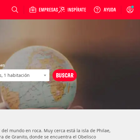
Login
nes
 del mundo en roca. Muy cerca está la isla de Philae,
ra de Granito, donde se encuentra el Obelisco