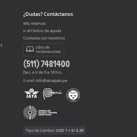
¿Dudas? Contáctanos
Mis reservas
Ir al Centro de ayuda
Contacta con nosotros
rt
Libro de
reclamaciones
(511) 7481400
De L a V de 9 a 18 hrs.
info@atrapalo.pe
E-mail:
Tipo de Cambio:
USD 1 = S/ 3.39