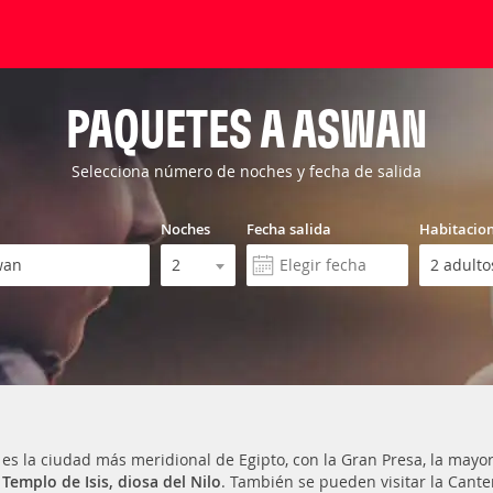
PAQUETES A ASWAN
Selecciona número de noches y fecha de salida
Noches
Fecha salida
Habitacio
es la ciudad más meridional de Egipto, con la Gran Presa, la mayor
u
Templo de Isis, diosa del Nilo
. También se pueden visitar la Cante