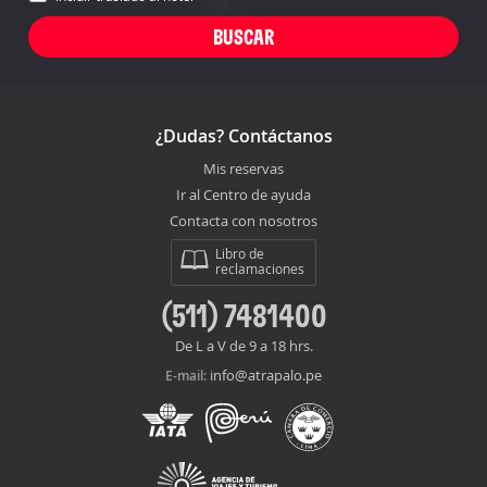
¿Dudas? Contáctanos
Mis reservas
Ir al Centro de ayuda
Contacta con nosotros
Libro de
reclamaciones
(511) 7481400
De L a V de 9 a 18 hrs.
info@atrapalo.pe
E-mail: