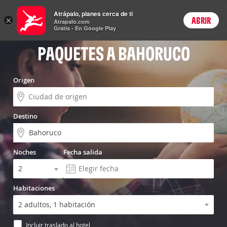
Vuelo+Hotel
Atrápalo, planes cerca de ti
×
ABRIR
Login
Atrapalo.com
Gratis - En Google Play
PAQUETES A BAHORUCO
Origen
Destino
Noches
Fecha salida
Habitaciones
Incluir traslado al hotel