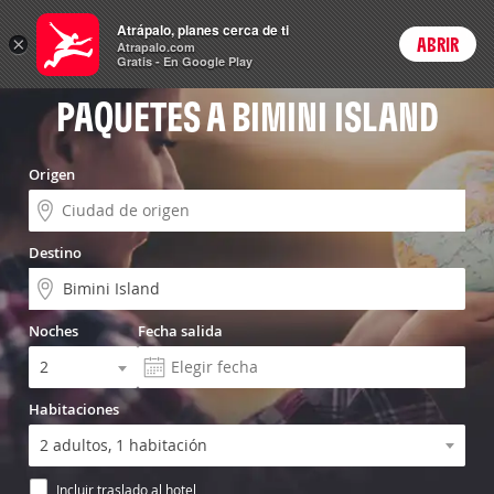
Vuelo+Hotel
Atrápalo, planes cerca de ti
×
ABRIR
Login
Atrapalo.com
Gratis - En Google Play
PAQUETES A BIMINI ISLAND
Origen
Destino
Noches
Fecha salida
Habitaciones
Incluir traslado al hotel