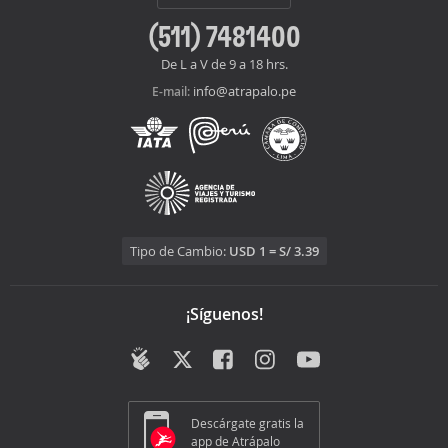
(511) 7481400
De L a V de 9 a 18 hrs.
info@atrapalo.pe
E-mail:
Tipo de Cambio:
USD 1 = S/ 3.39
¡Síguenos!
Descárgate gratis la
app de Atrápalo