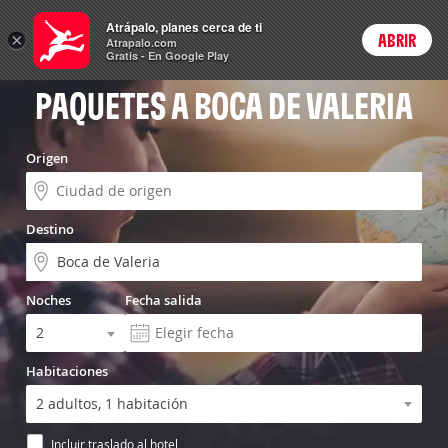
Vuelo+Hotel
Atrápalo, planes cerca de ti
×
ABRIR
Login
Atrapalo.com
Gratis - En Google Play
PAQUETES A BOCA DE VALERIA
Origen
Destino
Noches
Fecha salida
Habitaciones
Incluir traslado al hotel