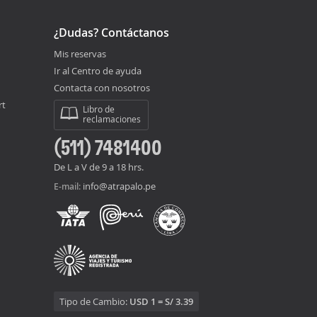
¿Dudas? Contáctanos
Mis reservas
Ir al Centro de ayuda
Contacta con nosotros
rt
Libro de
reclamaciones
(511) 7481400
De L a V de 9 a 18 hrs.
info@atrapalo.pe
E-mail:
Tipo de Cambio:
USD 1 = S/ 3.39