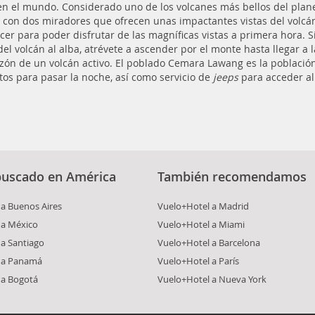
en el mundo. Considerado uno de los volcanes más bellos del plan
 con dos miradores que ofrecen unas impactantes vistas del volcá
er para poder disfrutar de las magníficas vistas a primera hora. Si
del volcán al alba, atrévete a ascender por el monte hasta llegar a l
azón de un volcán activo. El poblado Cemara Lawang es la población
os para pasar la noche, así como servicio de
jeeps
para acceder al
buscado en América
También recomendamos
a Buenos Aires
Vuelo+Hotel a Madrid
 a México
Vuelo+Hotel a Miami
a Santiago
Vuelo+Hotel a Barcelona
 a Panamá
Vuelo+Hotel a París
 a Bogotá
Vuelo+Hotel a Nueva York