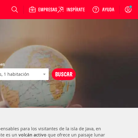
Login
nes
nsables para los visitantes de la isla de Java, en
nte es un
volcán activo
que ofrece un paisaje lunar