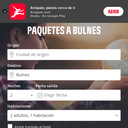
Vuelo+Hotel
Atrápalo, planes cerca de ti
×
ABRIR
Login
Atrapalo.com
Gratis - En Google Play
PAQUETES A BULNES
Origen
Destino
Noches
Fecha salida
Habitaciones
Incluir traslado al hotel