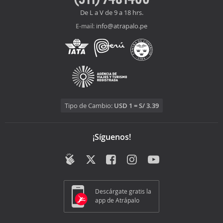
cerro hay una cruz que domina el valle, lugar
De L a V de 9 a 18 hrs.
especial para caminatas; los
Tours Itata
info@atrapalo.pe
E-mail:
Wines
conformado por cinco viñas: Viñedos del
Itata, Casa de Giner, Viña Tierra y Fuego, Viña Tierra
de Arrauy Viñedos del Larqui. Todas estas viñas han
desarrollado la mejor tecnología en la producción
de vino, alcanzando un producto exclusivo; es por
ello que la mayoría son exportados a países como
Inglaterra y China. Las podrás visitar durante todo
el año.
Tipo de Cambio:
USD 1 = S/ 3.39
¡Síguenos!
Descárgate gratis la
app de Atrápalo