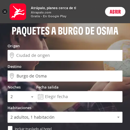
Vuelo+Hotel
Atrápalo, planes cerca de ti
×
ABRIR
Login
Atrapalo.com
Gratis - En Google Play
PAQUETES A BURGO DE OSMA
Origen
Destino
Noches
Fecha salida
Habitaciones
Incluir traslado al hotel