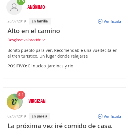
7.5
ANÓNIMO
Opinión
Verificada
26/07/2019
En familia
Alto en el camino
Desglose valoración
Bonito pueblo para ver. Recomendable una vueltecita en
el tren turístico. Un lugar donde relajarse
POSITIVO:
El nucleo, jardines y rio
4.1
VIRGIZAN
Opinión
Verificada
02/07/2019
En pareja
La próxima vez iré comido de casa.