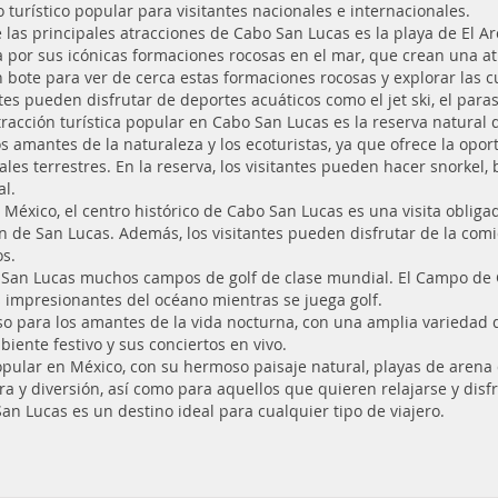
o turístico popular para visitantes nacionales e internacionales.
 las principales atracciones de Cabo San Lucas es la playa de El A
 por sus icónicas formaciones rocosas en el mar, que crean una a
n bote para ver de cerca estas formaciones rocosas y explorar las 
ntes pueden disfrutar de deportes acuáticos como el jet ski, el para
tracción turística popular en Cabo San Lucas es la reserva natural 
os amantes de la naturaleza y los ecoturistas, ya que ofrece la op
ales terrestres. En la reserva, los visitantes pueden hacer snorkel,
al.
e México, el centro histórico de Cabo San Lucas es una visita obligad
ión de San Lucas. Además, los visitantes pueden disfrutar de la com
os.
 San Lucas muchos campos de golf de clase mundial. El Campo de 
 impresionantes del océano mientras se juega golf.
so para los amantes de la vida nocturna, con una amplia variedad 
iente festivo y sus conciertos en vivo.
pular en México, con su hermoso paisaje natural, playas de arena 
 y diversión, así como para aquellos que quieren relajarse y disfru
 San Lucas es un destino ideal para cualquier tipo de viajero.