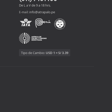
De L a V de 9 a 18 hrs.
info@atrapalo.pe
E-mail:
Tipo de Cambio:
USD 1 = S/ 3.39