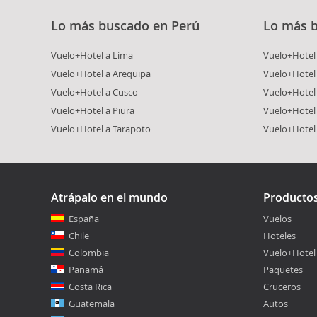
Lo más buscado en Perú
Lo más 
Vuelo+Hotel a Lima
Vuelo+Hotel 
Vuelo+Hotel a Arequipa
Vuelo+Hotel
Vuelo+Hotel a Cusco
Vuelo+Hotel 
Vuelo+Hotel a Piura
Vuelo+Hotel
Vuelo+Hotel a Tarapoto
Vuelo+Hotel
Atrápalo en el mundo
Producto
España
Vuelos
Chile
Hoteles
Colombia
Vuelo+Hotel
Panamá
Paquetes
Costa Rica
Cruceros
Guatemala
Autos