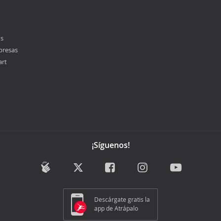
os
presas
art
¡Síguenos!
Descárgate gratis la
app de Atrápalo