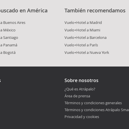
buscado en América
También recomendamos
a Buenos Aires
Vuelo+Hotel a Madrid
 a México
Vuelo+Hotel a Miami
a Santiago
Vuelo+Hotel a Barcelona
 a Panamá
Vuelo+Hotel a París
 a Bogotá
Vuelo+Hotel a Nueva York
s
Sobre nosotros
¿Qué es Atrápalo?
Área de prensa
Términos y condiciones generales
Términos y condiciones Atrápalo Sma
Privacidad y cookies