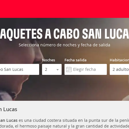
AQUETES A CABO SAN LUC
Selecciona número de noches y fecha de salida
Noches
Fecha salida
Habitacio
n Lucas
an Lucas
es una ciudad costera situada en la punta sur de la pen
dorada, el hermoso paisaje natural y la gran cantidad de activida