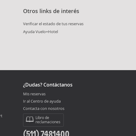
Otros links de interés
Verificar el estado de tus reservas
Ayuda Vuelo+Hotel
¿Dudas? Contáctanos
Mis reservas
Ir al Centro de ayuda
Contacta con nosotros
rt
Libro de
reclamaciones
(511) 7481400