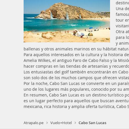
destin
Una de
famosa
tour e
visita
Otra a
para l
y anim
ballenas y otros animales marinos en su hábitat natur
Para aquellos interesados en la cultura y la historia d
Amelia Wilkes, el antiguo Faro de Cabo Falso y la Mis
hacer compras en las tiendas de artesanías y recuerd
Los entusiastas del golf también encontrarán en Cabo
son solo dos de los muchos campos que ofrecen vistas
Por la noche, Cabo San Lucas se convierte en un paraí
uno de los lugares más populares, conocido por su amb
En resumen, Cabo San Lucas es un destino turístico po
es un lugar perfecto para aquellos que buscan aventura
mexicana, rica historia y amplia oferta turística, Cabo
Atrapalo.pe
Vuelo+Hotel
Cabo San Lucas