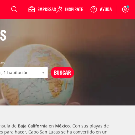
Login
AS
nes
ínsula de
Baja California
en
México
. Con sus playas de
des para hacer, Cabo San Lucas se ha convertido en un