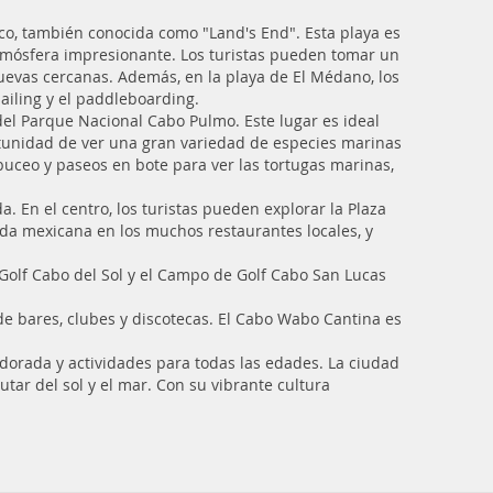
rco, también conocida como "Land's End". Esta playa es
tmósfera impresionante. Los turistas pueden tomar un
cuevas cercanas. Además, en la playa de El Médano, los
sailing y el paddleboarding.
del Parque Nacional Cabo Pulmo. Este lugar es ideal
ortunidad de ver una gran variedad de especies marinas
 buceo y paseos en bote para ver las tortugas marinas,
a. En el centro, los turistas pueden explorar la Plaza
ida mexicana en los muchos restaurantes locales, y
Golf Cabo del Sol y el Campo de Golf Cabo San Lucas
de bares, clubes y discotecas. El Cabo Wabo Cantina es
dorada y actividades para todas las edades. La ciudad
tar del sol y el mar. Con su vibrante cultura