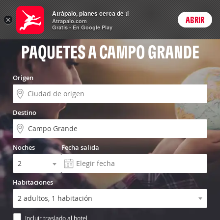
Vuelo+Hotel
Atrápalo, planes cerca de ti
×
ABRIR
Login
Atrapalo.com
Gratis - En Google Play
PAQUETES A CAMPO GRANDE
Origen
Destino
Noches
Fecha salida
Habitaciones
Incluir traslado al hotel