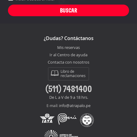
¿Dudas? Contáctanos
Mis reservas
Ir al Centro de ayuda
Contacta con nosotros
Libro de
reclamaciones
(511) 7481400
De L a V de 9 a 18 hrs.
info@atrapalo.pe
E-mail: