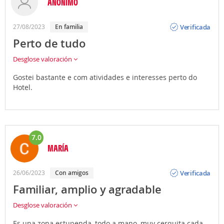
ANÓNIMO
Opinión
Verificada
27/08/2023
En familia
Perto de tudo
Desglose valoración
Gostei bastante e com atividades e interesses perto do
Hotel.
7.0
MARÍA
Opinión
Verificada
26/06/2023
Con amigos
Familiar, amplio y agradable
Desglose valoración
Es una zona estupenda, todo a mano, muy cerquita cada