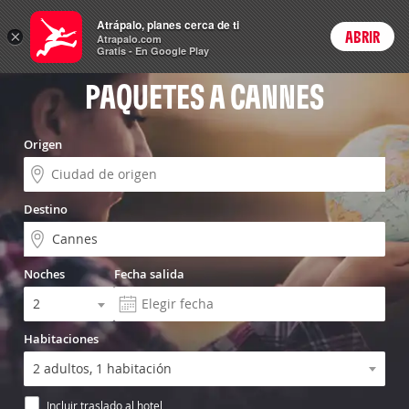
Vuelo+Hotel
Atrápalo, planes cerca de ti
×
ABRIR
Login
Atrapalo.com
Gratis - En Google Play
PAQUETES A CANNES
Origen
Destino
Noches
Fecha salida
Habitaciones
Incluir traslado al hotel