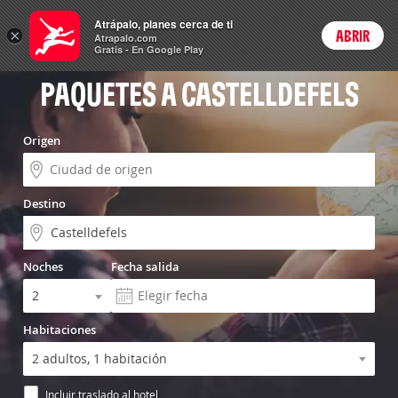
Vuelo+Hotel
Atrápalo, planes cerca de ti
×
ABRIR
Login
Atrapalo.com
Gratis - En Google Play
PAQUETES A CASTELLDEFELS
Origen
Destino
Noches
Fecha salida
Habitaciones
Incluir traslado al hotel