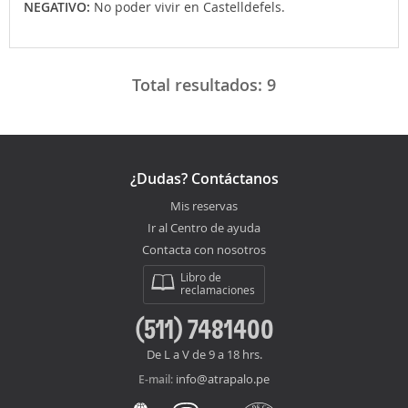
NEGATIVO:
No poder vivir en Castelldefels.
Total resultados:
9
¿Dudas? Contáctanos
Mis reservas
Ir al Centro de ayuda
Contacta con nosotros
Libro de
reclamaciones
(511) 7481400
De L a V de 9 a 18 hrs.
info@atrapalo.pe
E-mail: