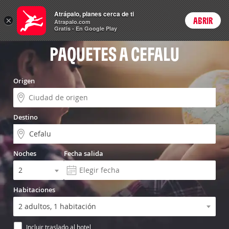
Vuelo+Hotel
Atrápalo, planes cerca de ti
×
ABRIR
Login
Atrapalo.com
Gratis - En Google Play
PAQUETES A CEFALU
Origen
Destino
Noches
Fecha salida
Habitaciones
Incluir traslado al hotel