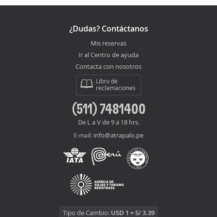
¿Dudas? Contáctanos
Mis reservas
Ir al Centro de ayuda
Contacta con nosotros
Libro de
reclamaciones
(511) 7481400
De L a V de 9 a 18 hrs.
info@atrapalo.pe
E-mail:
Tipo de Cambio:
USD 1 = S/ 3.39