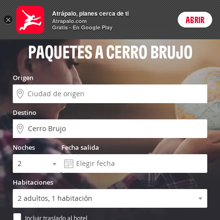
Vuelo+Hotel
Atrápalo, planes cerca de ti
×
ABRIR
Login
Atrapalo.com
Gratis - En Google Play
PAQUETES A CERRO BRUJO
Origen
Destino
Noches
Fecha salida
Habitaciones
Incluir traslado al hotel