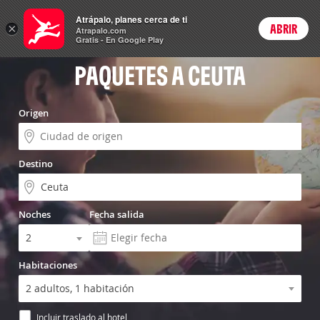
Vuelo+Hotel
Atrápalo, planes cerca de ti
×
ABRIR
Login
Atrapalo.com
Gratis - En Google Play
PAQUETES A CEUTA
Origen
Destino
Noches
Fecha salida
Habitaciones
Incluir traslado al hotel