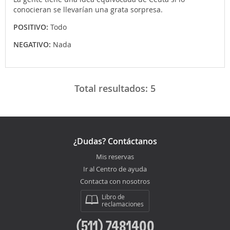
conocieran se llevarían una grata sorpresa.
POSITIVO:
Todo
NEGATIVO:
Nada
Total resultados:
5
¿Dudas? Contáctanos
Mis reservas
Ir al Centro de ayuda
Contacta con nosotros
Libro de
reclamaciones
(511) 7481400