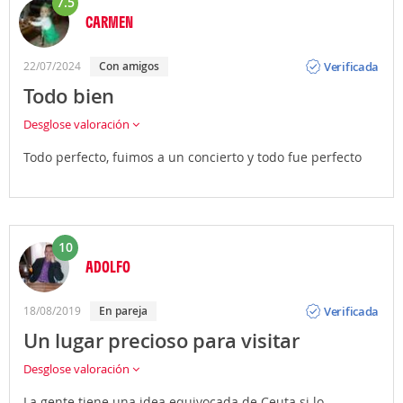
7.5
CARMEN
Opinión
Verificada
22/07/2024
Con amigos
Todo bien
Desglose valoración
Todo perfecto, fuimos a un concierto y todo fue perfecto
10
ADOLFO
Opinión
Verificada
18/08/2019
En pareja
Un lugar precioso para visitar
Desglose valoración
La gente tiene una idea equivocada de Ceuta si lo