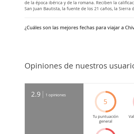
de la época ibérica y de la romana. Reciben la califica
San Juan Bautista, la fuente de los 21 caños, la Sierra 
¿Cuáles son las mejores fechas para viajar a Chi
- Del 15 al 19 de agosto: Fiesta de El torico de Chiva - 
Opiniones de nuestros usuari
2.9
1
opiniones
5
Tu puntuación
Va
general