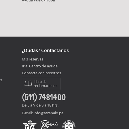
Ayuda Vuelo+Hotel
¿Dudas? Contáctanos
Mis reservas
Ir al Centro de ayuda
Contacta con nosotros
rt
Libro de
reclamaciones
(511) 7481400
De L a V de 9 a 18 hrs.
info@atrapalo.pe
E-mail: