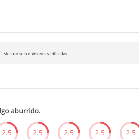
Mostrar solo
opiniones verificadas
n
lgo aburrido.
2.5
2.5
2.5
2.5
2.5