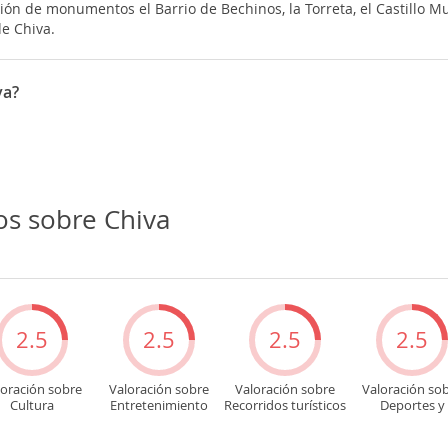
ción de monumentos el Barrio de Bechinos, la Torreta, el Castillo Mu
de Chiva.
va?
Del 1 al 15 de septiembre: Fiestas de la Virgen del Castillo
os sobre Chiva
2.5
2.5
2.5
2.5
loración sobre
Valoración sobre
Valoración sobre
Valoración so
Cultura
Entretenimiento
Recorridos turísticos
Deportes y
aventuras