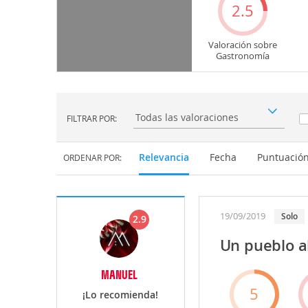
2.5
Valoración sobre
Gastronomía
FILTRAR POR:
Filtrar por:
Relevancia
Fecha
Puntuació
ORDENAR POR:
19/09/2019
Solo
2.9
Un pueblo a
MANUEL
5
¡Lo recomienda!