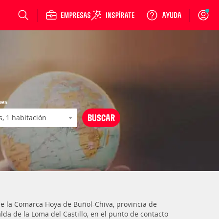
Login
nes
 de la Comarca Hoya de Buñol-Chiva, provincia de
alda de la Loma del Castillo, en el punto de contacto