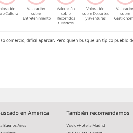
aloración
Valoración
Valoración
Valoración
Valoració
bre Cultura
sobre
sobre
sobre Deportes
sobre
Entretenimiento
Recorridos
y aventuras
Gastronom
turísticos
aso comercio, difícil aparcar. Pero quien busque un típico pueblo 
buscado en América
También recomendamos
a Buenos Aires
Vuelo+Hotel a Madrid