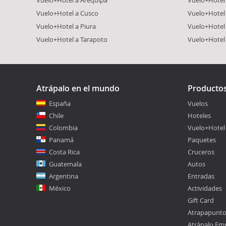
Vuelo+Hotel a Arequipa
Vuelo+Hotel
Vuelo+Hotel a Cusco
Vuelo+Hotel 
Vuelo+Hotel a Piura
Vuelo+Hotel
Vuelo+Hotel a Tarapoto
Vuelo+Hotel
Atrápalo en el mundo
Producto
España
Vuelos
Chile
Hoteles
Colombia
Vuelo+Hotel
Panamá
Paquetes
Costa Rica
Cruceros
Guatemala
Autos
Argentina
Entradas
México
Actividades
Gift Card
Atrapapunt
Atrápalo Em