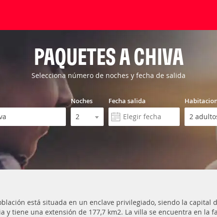
PAQUETES A CHIVA
Selecciona número de noches y fecha de salida
Noches
Fecha salida
Habitacio
oblación está situada en un enclave privilegiado, siendo la capital
ia y tiene una extensión de 177,7 km2. La villa se encuentra en la f