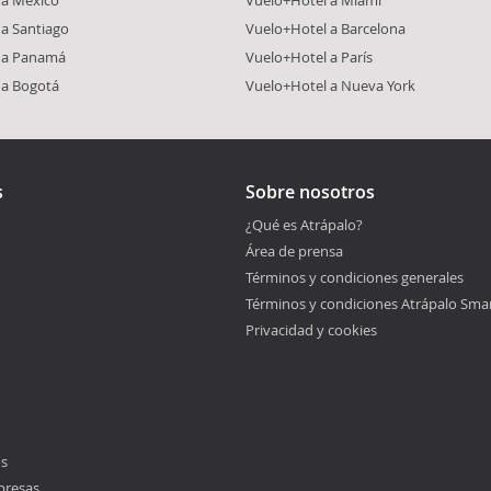
 a México
Vuelo+Hotel a Miami
a Santiago
Vuelo+Hotel a Barcelona
 a Panamá
Vuelo+Hotel a París
 a Bogotá
Vuelo+Hotel a Nueva York
s
Sobre nosotros
¿Qué es Atrápalo?
Área de prensa
Términos y condiciones generales
Términos y condiciones Atrápalo Sma
Privacidad y cookies
os
presas