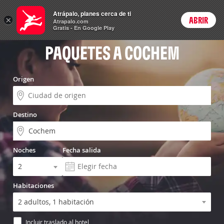
Vuelo+Hotel
Atrápalo, planes cerca de ti
×
ABRIR
Login
Atrapalo.com
Gratis - En Google Play
PAQUETES A COCHEM
Origen
Destino
Noches
Fecha salida
Habitaciones
Incluir traslado al hotel