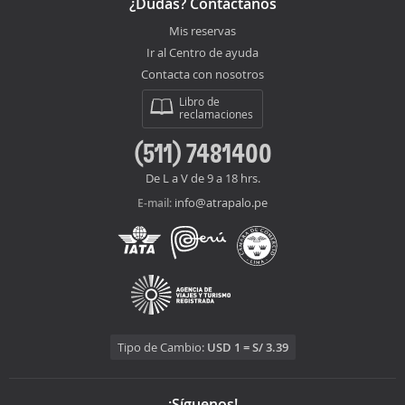
¿Dudas? Contáctanos
Mis reservas
Ir al Centro de ayuda
Contacta con nosotros
Libro de
reclamaciones
(511) 7481400
De L a V de 9 a 18 hrs.
info@atrapalo.pe
E-mail:
Tipo de Cambio:
USD 1 = S/ 3.39
¡Síguenos!