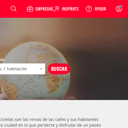
Login
nes
cletas son las reinas de las calles y sus habitantes
a ciudad en la que perderse y disfrutar de un paseo