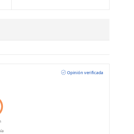
Opinión verificada
n
ía