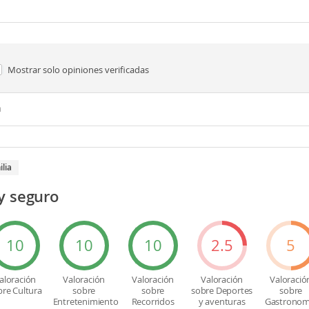
Mostrar solo
opiniones verificadas
n
ilia
y seguro
10
10
10
2.5
5
aloración
Valoración
Valoración
Valoración
Valoració
bre Cultura
sobre
sobre
sobre Deportes
sobre
Entretenimiento
Recorridos
y aventuras
Gastronom