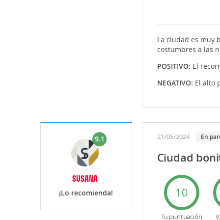
La ciudad es muy bo
costumbres a las nu
POSITIVO:
El recorr
NEGATIVO:
El alto
21/05/2024
En par
9.1
Ciudad boni
SUSANA
10
¡Lo recomienda!
Tu puntuación
V