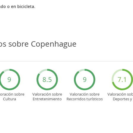
do o en bicicleta
.
ios sobre Copenhague
9
8.5
9
7.1
loración sobre
Valoración sobre
Valoración sobre
Valoración so
Cultura
Entretenimiento
Recorridos turísticos
Deportes y
aventuras