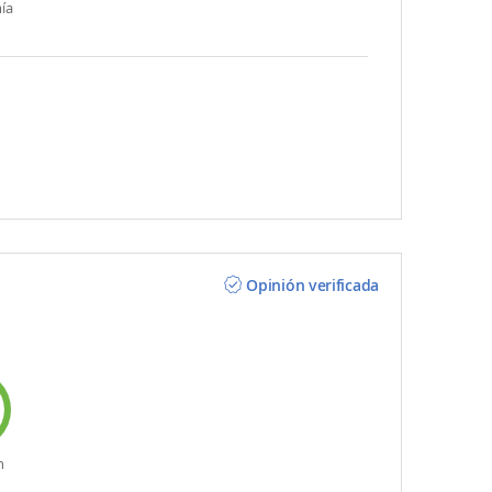
ía
Opinión verificada
n