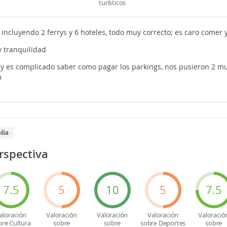
turísticos
s incluyendo 2 ferrys y 6 hoteles, todo muy correcto; es caro come
y tranquilidad
 y es complicado saber como pagar los parkings, nos pusieron 2 m
a
ilia
rspectiva
7.5
5
10
5
7.5
aloración
Valoración
Valoración
Valoración
Valoració
bre Cultura
sobre
sobre
sobre Deportes
sobre