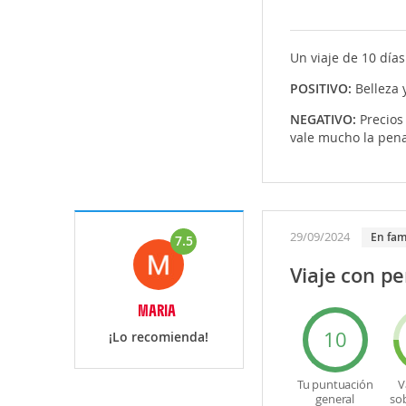
Un viaje de 10 día
POSITIVO:
Belleza 
NEGATIVO:
Precios
vale mucho la pen
29/09/2024
En fam
7.5
Viaje con pe
MARIA
10
¡Lo recomienda!
Tu puntuación
V
general
so