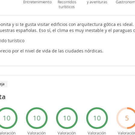
Entretenimiento
Recorridos
y aventuras
Gastronom
turísticos
nita y si te gusta visitar edificios con arquitectura gótica es idea
estras españolas. Eso sí, el clima es muy inestable y el paraguas 
ido turístico
 precio por el nivel de vida de las ciudades nórdicas.
eja
ta
10
10
10
10
5
aloración
Valoración
Valoración
Valoración
Valoració