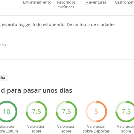
Entretenimiento
Recorridos
y aventuras
Gastronom
turísticos
, espíritu hygge, todo estupendo. De mi top 5 de ciudades.
aro
ilia
ad para pasar unos días
10
7.5
7.5
5
7.5
aloración
Valoración
Valoración
Valoración
Valoració
bre Cultura
sobre
sobre
sobre Deportes
sobre