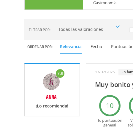
Gastronomía
FILTRAR POR:
Filtrar por:
Relevancia
Fecha
Puntuació
ORDENAR POR:
17/07/2025
En fam
7.9
Muy bonito 
ANNA
10
¡Lo recomienda!
Tu puntuación
V
general
so