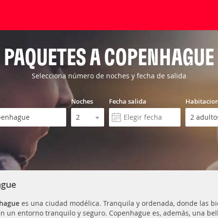
PAQUETES A COPENHAGUE
Selecciona número de noches y fecha de salida
Noches
Fecha salida
Habitacio
ague
hague
es una ciudad modélica. Tranquila y ordenada, donde las bici
en un entorno tranquilo y seguro. Copenhague es, además, una bell