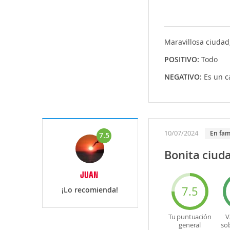
Maravillosa ciudad
POSITIVO:
Todo
NEGATIVO:
Es un c
10/07/2024
En fam
7.5
Bonita ciud
JUAN
7.5
¡Lo recomienda!
Tu puntuación
V
general
so