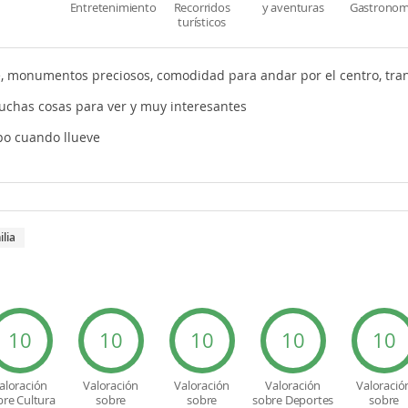
Entretenimiento
Recorridos
y aventuras
Gastronom
turísticos
, monumentos preciosos, comodidad para andar por el centro, tran
uchas cosas para ver y muy interesantes
po cuando llueve
ilia
10
10
10
10
10
aloración
Valoración
Valoración
Valoración
Valoració
bre Cultura
sobre
sobre
sobre Deportes
sobre