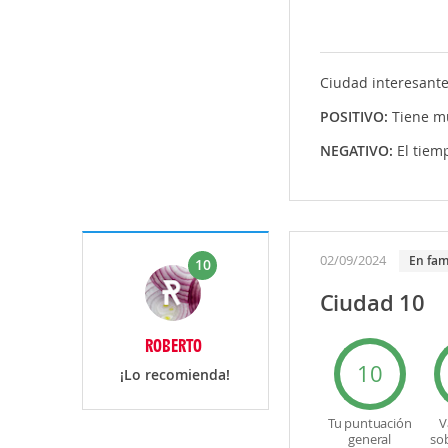
Ciudad interesante
POSITIVO:
Tiene m
NEGATIVO:
El tiem
02/09/2024
En fam
10
Ciudad 10
ROBERTO
10
¡Lo recomienda!
Tu puntuación
V
general
so