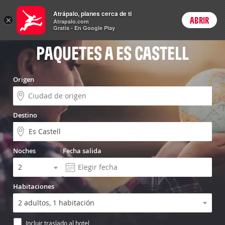
Vuelo+Hotel
Atrápalo, planes cerca de ti
×
ABRIR
Login
Atrapalo.com
Gratis - En Google Play
PAQUETES A ES CASTELL
Origen
Destino
Noches
Fecha salida
Habitaciones
Incluir traslado al hotel