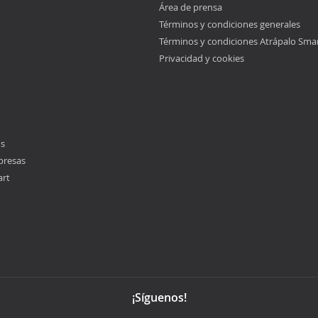
Área de prensa
Términos y condiciones generales
Términos y condiciones Atrápalo Sma
Privacidad y cookies
os
presas
art
¡Síguenos!