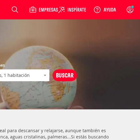
Login
nes
ideal para descansar y relajarse, aunque también es
anca, aguas cristalinas, palmeras...Si estás buscando