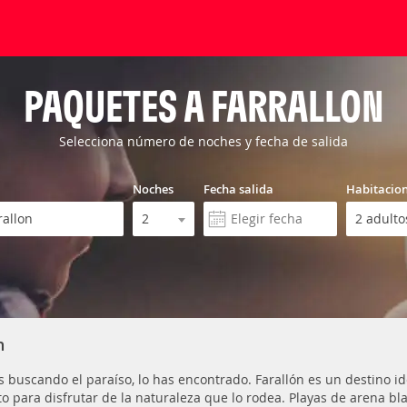
PAQUETES A FARRALLON
Selecciona número de noches y fecha de salida
Noches
Fecha salida
Habitacio
n
ás buscando el paraíso, lo has encontrado. Farallón es un destino 
to para disfrutar de la naturaleza que lo rodea. Playas de arena bl