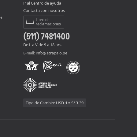
Ir al Centro de ayuda
Contacta con nosotros
rt
Libro de
reclamaciones
(511) 7481400
De L a V de 9 a 18 hrs.
info@atrapalo.pe
E-mail:
Tipo de Cambio:
USD 1 = S/ 3.39