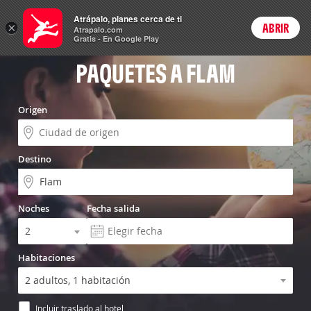
Vuelo+Hotel
Atrápalo, planes cerca de ti
×
ABRIR
Login
Atrapalo.com
Gratis - En Google Play
PAQUETES A FLAM
Origen
Destino
Noches
Fecha salida
Habitaciones
Incluir traslado al hotel