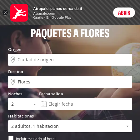
Vuelo+Hotel
Atrápalo, planes cerca de ti
×
ABRIR
Login
Atrapalo.com
Gratis - En Google Play
PAQUETES A FLORES
Origen
Destino
Noches
Fecha salida
Habitaciones
Incluir traslado al hotel