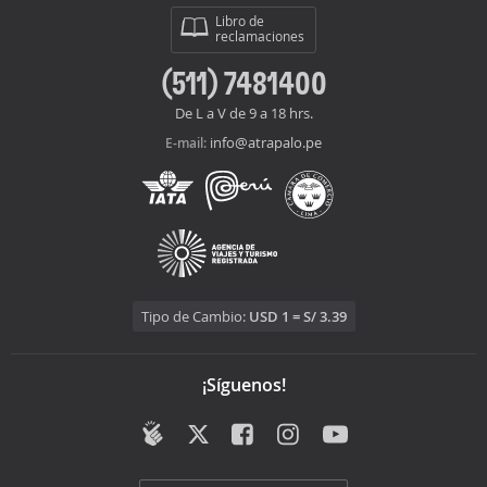
Libro de
reclamaciones
(511) 7481400
De L a V de 9 a 18 hrs.
info@atrapalo.pe
E-mail:
Tipo de Cambio:
USD 1 = S/ 3.39
¡Síguenos!