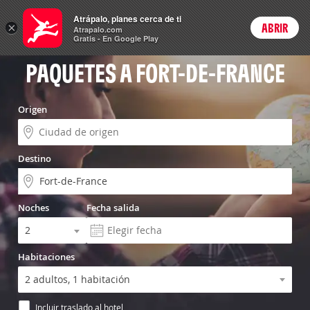
Vuelo+Hotel
Atrápalo, planes cerca de ti
×
ABRIR
Login
Atrapalo.com
Gratis - En Google Play
PAQUETES A FORT-DE-FRANCE
Origen
Destino
Noches
Fecha salida
Habitaciones
Incluir traslado al hotel