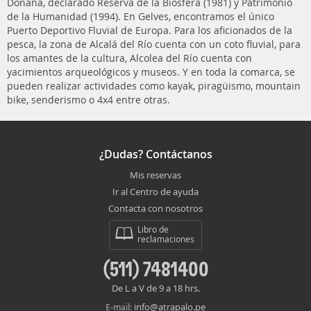
Doñana, declarado Reserva de la Biosfera (1981) y Patrimonio
de la Humanidad (1994). En Gelves, encontramos el único
Puerto Deportivo Fluvial de Europa. Para los aficionados de la
pesca, la zona de Alcalá del Río cuenta con un coto fluvial, para
los amantes de la cultura, Alcolea del Río cuenta con
yacimientos arqueológicos y museos. Y en toda la comarca, se
pueden realizar actividades como kayak, piragüismo, mountain
bike, senderismo o 4x4 entre otras.
¿Dudas? Contáctanos
Mis reservas
Ir al Centro de ayuda
Contacta con nosotros
Libro de
reclamaciones
(511) 7481400
De L a V de 9 a 18 hrs.
info@atrapalo.pe
E-mail: