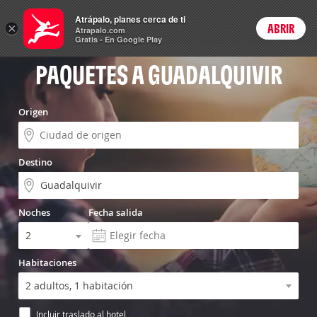
Vuelo+Hotel
Atrápalo, planes cerca de ti
×
ABRIR
Login
Atrapalo.com
Gratis - En Google Play
PAQUETES A GUADALQUIVIR
Origen
Destino
Noches
Fecha salida
Habitaciones
Incluir traslado al hotel