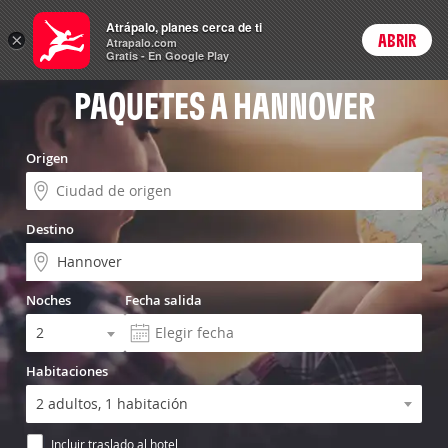
Vuelo+Hotel
Atrápalo, planes cerca de ti
×
ABRIR
Login
Atrapalo.com
Gratis - En Google Play
PAQUETES A HANNOVER
Origen
Destino
Noches
Fecha salida
Habitaciones
Incluir traslado al hotel