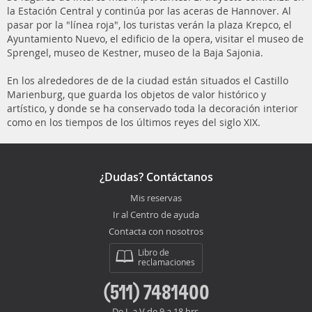
la Estación Central y continúa por las aceras de Hannover. Al
pasar por la "línea roja", los turistas verán la plaza Krepco, el
Ayuntamiento Nuevo, el edificio de la opera, visitar el museo de
Sprengel, museo de Kestner, museo de la Baja Sajonia.
En los alrededores de de la ciudad están situados el Castillo
Marienburg, que guarda los objetos de valor histórico y
artístico, y donde se ha conservado toda la decoración interior
como en los tiempos de los últimos reyes del siglo XIX.
¿Dudas? Contáctanos
Mis reservas
Ir al Centro de ayuda
Contacta con nosotros
Libro de
reclamaciones
(511) 7481400
De L a V de 9 a 18 hrs.