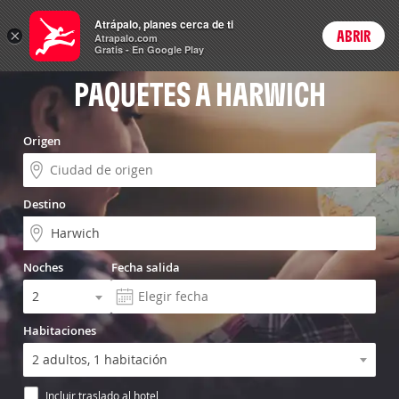
Vuelo+Hotel
Atrápalo, planes cerca de ti
×
ABRIR
Login
Atrapalo.com
Gratis - En Google Play
PAQUETES A HARWICH
Origen
Destino
Noches
Fecha salida
Habitaciones
Incluir traslado al hotel