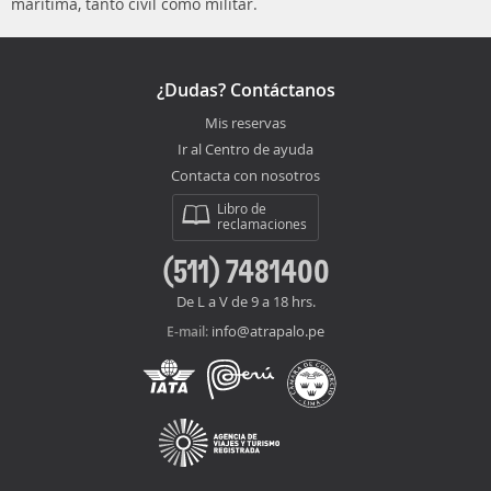
marítima, tanto civil como militar.
¿Dudas? Contáctanos
Mis reservas
Ir al Centro de ayuda
Contacta con nosotros
Libro de
reclamaciones
(511) 7481400
De L a V de 9 a 18 hrs.
info@atrapalo.pe
E-mail: