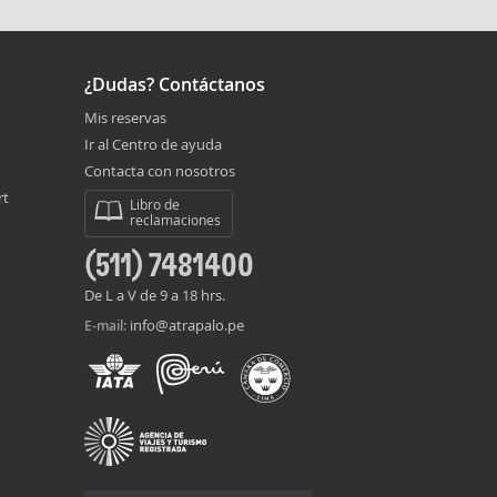
¿Dudas? Contáctanos
Mis reservas
Ir al Centro de ayuda
Contacta con nosotros
rt
Libro de
reclamaciones
(511) 7481400
De L a V de 9 a 18 hrs.
info@atrapalo.pe
E-mail: