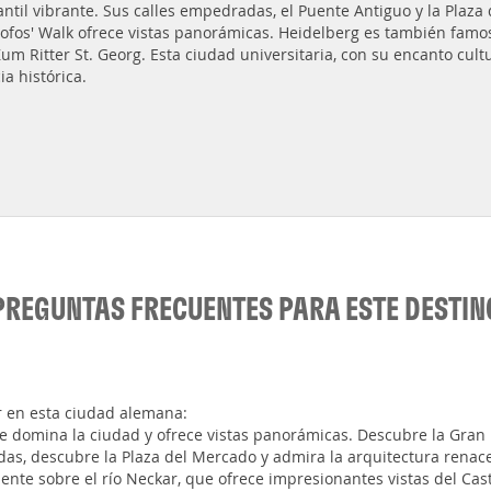
antil vibrante. Sus calles empedradas, el Puente Antiguo y la Plaz
ósofos' Walk ofrece vistas panorámicas. Heidelberg es también famos
um Ritter St. Georg. Esta ciudad universitaria, con su encanto cultu
ia histórica.
PREGUNTAS FRECUENTES PARA ESTE DESTIN
r en esta ciudad alemana:
que domina la ciudad y ofrece vistas panorámicas. Descubre la Gran 
das, descubre la Plaza del Mercado y admira la arquitectura renace
nte sobre el río Neckar, que ofrece impresionantes vistas del Casti