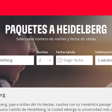
PAQUETES A HEIDELBERG
Selecciona número de noches y fecha de salida
Noches
Fecha salida
Habitacio
erg
berg, joya a orillas del río Neckar, cautiva con su romántico paisaj
uoso Castillo de Heidelberg, la ciudad alberga la universidad má