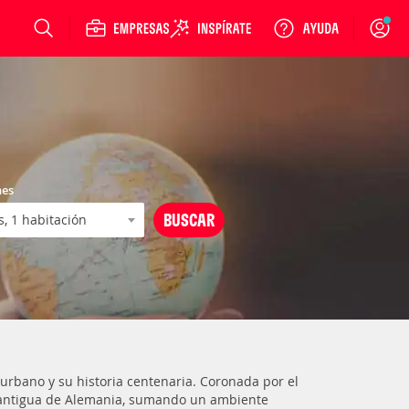
Login
nes
e urbano y su historia centenaria. Coronada por el
s antigua de Alemania, sumando un ambiente