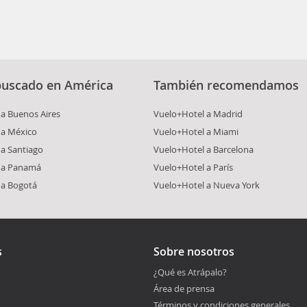
buscado en América
También recomendamos
a Buenos Aires
Vuelo+Hotel a Madrid
 a México
Vuelo+Hotel a Miami
a Santiago
Vuelo+Hotel a Barcelona
 a Panamá
Vuelo+Hotel a París
 a Bogotá
Vuelo+Hotel a Nueva York
s
Sobre nosotros
¿Qué es Atrápalo?
Área de prensa
Términos y condiciones generales