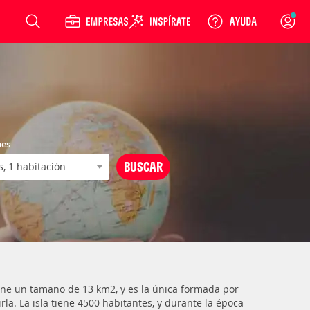
Login
nes
 Tiene un tamaño de 13 km2, y es la única formada por
la. La isla tiene 4500 habitantes, y durante la época