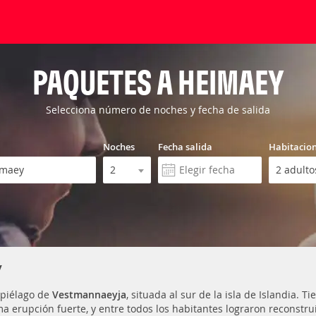
PAQUETES A HEIMAEY
Selecciona número de noches y fecha de salida
Noches
Fecha salida
Habitacio
y
hipiélago de
Vestmannaeyja
, situada al sur de la isla de Islandia.
a erupción fuerte, y entre todos los habitantes lograron reconstruir