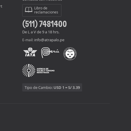
rt
Libro de
reclamaciones
(511) 7481400
De L a V de 9 a 18 hrs.
info@atrapalo.pe
E-mail:
Tipo de Cambio:
USD 1 = S/ 3.39