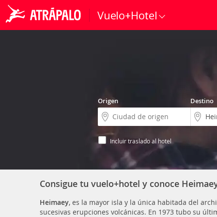
Vuelo+Hotel
Origen
Destino
Incluir traslado al hotel
Consigue tu vuelo+hotel y conoce Heimae
Heimaey
, es la mayor isla y la única habitada del arc
sucesivas erupciones volcánicas. En 1973 tubo su últim