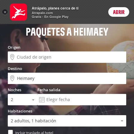
Vuelo+Hotel
Atrápalo, planes cerca de ti
×
ABRIR
Login
Atrapalo.com
Gratis - En Google Play
PAQUETES A HEIMAEY
Origen
Destino
Noches
Fecha salida
Habitaciones
Incluir traslado al hotel