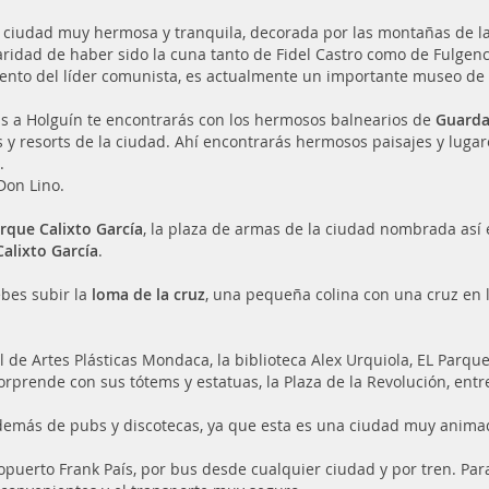
 ciudad muy hermosa y tranquila, decorada por las montañas de la 
aridad de haber sido la cuna tanto de Fidel Castro como de Fulgenc
ento del líder comunista, es actualmente un importante museo de 
jas a Holguín te encontrarás con los hermosos balnearios de
Guarda
s y resorts de la ciudad. Ahí encontrarás hermosos paisajes y lugare
.
Don Lino.
rque Calixto García
, la plaza de armas de la ciudad nombrada así 
Calixto García
.
bes subir la
loma de la cruz
, una pequeña colina con una cruz en 
al de Artes Plásticas Mondaca, la biblioteca Alex Urquiola, EL Parqu
orprende con sus tótems y estatuas, la Plaza de la Revolución, ent
 además de pubs y discotecas, ya que esta es una ciudad muy animad
opuerto Frank País, por bus desde cualquier ciudad y por tren. Par