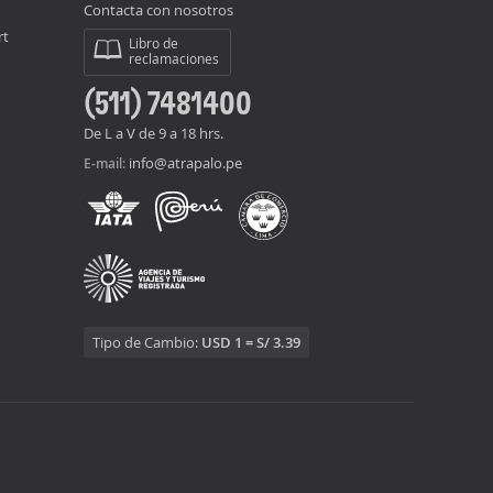
Contacta con nosotros
rt
Libro de
reclamaciones
(511) 7481400
De L a V de 9 a 18 hrs.
info@atrapalo.pe
E-mail:
Tipo de Cambio:
USD 1 = S/ 3.39