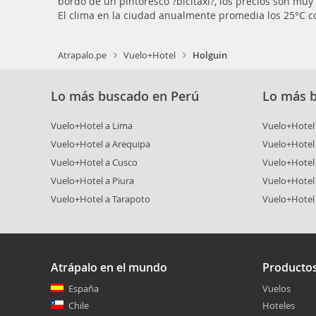
bordo de un pintoresco ?bicitaxi?, los precios son mu
El clima en la ciudad anualmente promedia los 25°C c
Atrapalo.pe
Vuelo+Hotel
Holguin
Lo más buscado en Perú
Lo más 
Vuelo+Hotel a Lima
Vuelo+Hotel 
Vuelo+Hotel a Arequipa
Vuelo+Hotel
Vuelo+Hotel a Cusco
Vuelo+Hotel 
Vuelo+Hotel a Piura
Vuelo+Hotel
Vuelo+Hotel a Tarapoto
Vuelo+Hotel
Atrápalo en el mundo
Producto
España
Vuelos
Chile
Hoteles