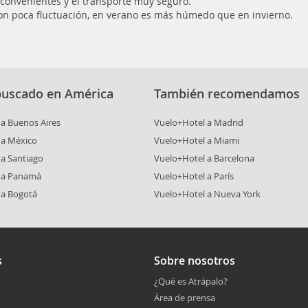
y convenientes y el transporte muy seguro.
on poca fluctuación, en verano es más húmedo que en invierno.
buscado en América
También recomendamos
a Buenos Aires
Vuelo+Hotel a Madrid
 a México
Vuelo+Hotel a Miami
a Santiago
Vuelo+Hotel a Barcelona
 a Panamá
Vuelo+Hotel a París
 a Bogotá
Vuelo+Hotel a Nueva York
s
Sobre nosotros
¿Qué es Atrápalo?
Área de prensa