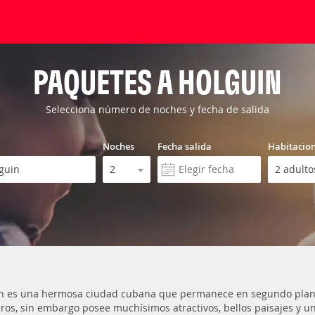
PAQUETES A HOLGUIN
Selecciona número de noches y fecha de salida
Noches
Fecha salida
Habitacio
n es una hermosa ciudad cubana que permanece en segundo plano 
ros, sin embargo posee muchísimos atractivos, bellos paisajes y u